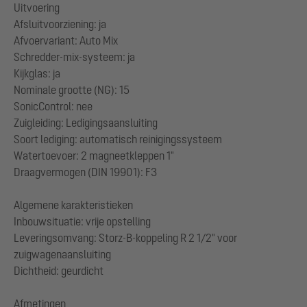
Uitvoering
Afsluitvoorziening: ja
Afvoervariant: Auto Mix
Schredder-mix-systeem: ja
Kijkglas: ja
Nominale grootte (NG): 15
SonicControl: nee
Zuigleiding: Ledigingsaansluiting
Soort lediging: automatisch reinigingssysteem
Watertoevoer: 2 magneetkleppen 1"
Draagvermogen (DIN 19901): F3
Algemene karakteristieken
Inbouwsituatie: vrije opstelling
Leveringsomvang: Storz-B-koppeling R 2 1/2" voor
zuigwagenaansluiting
Dichtheid: geurdicht
Afmetingen