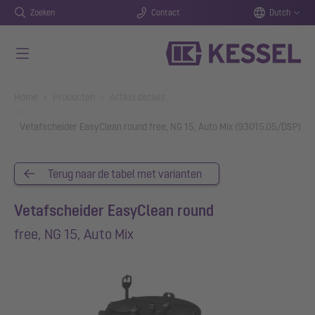
Zoeken
Contact
Dutch
Naar de hoofdinhoud gaan
You are here:
Home
Producten
Artikel details
Vetafscheider EasyClean round free, NG 15, Auto Mix (93015.05/DSP)
Terug naar de tabel met varianten
Vetafscheider EasyClean round
free, NG 15, Auto Mix