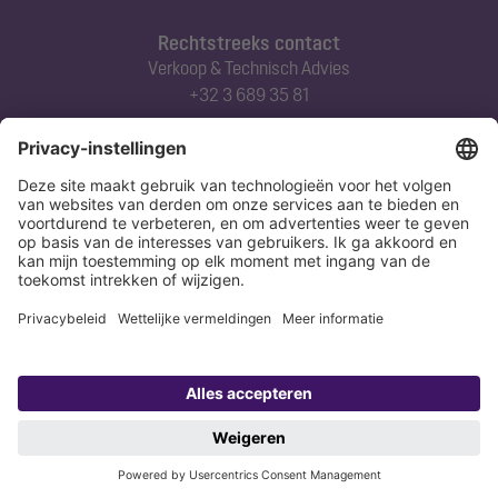
Rechtstreeks contact
Verkoop & Technisch Advies
+32 3 689 35 81
Abonneert u zich op onze nieuwsbrief
Nu aanmelden
Verklaring
Colofon
Copyright 1998-2026 KESSEL SE + Co. KG, Bahnhofstraße 31, 85101 Lenting,
Deutschland