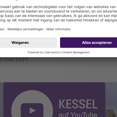
veonderdelen
Bestekteksten
n overzicht