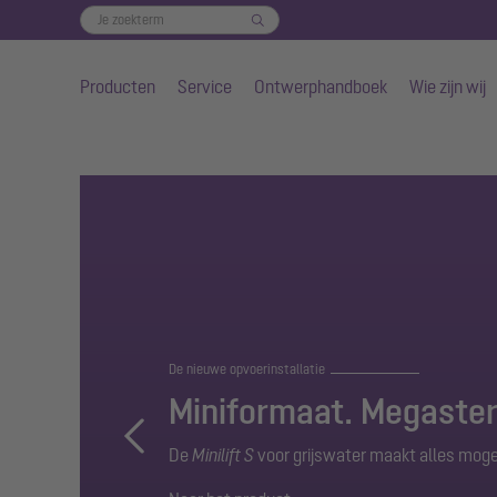
Producten
Service
Ontwerphandboek
Wie zijn wij
Naar de hoofdinhoud gaan
De nieuwe opvoerinstallatie
Miniformaat. Megaster
Previous
De
Minilift S
voor grijswater maakt alles mogel