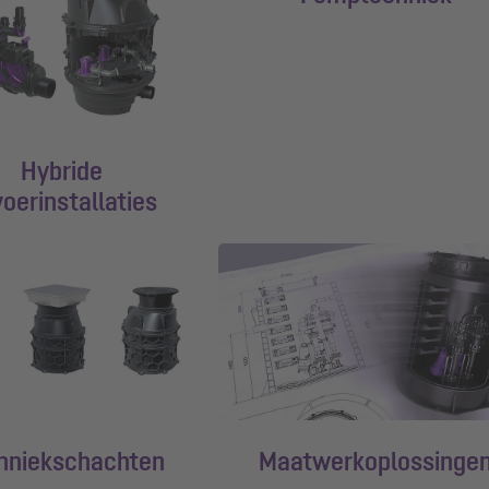
Hybride
oerinstallaties
hniekschachten
Maatwerkoplossinge