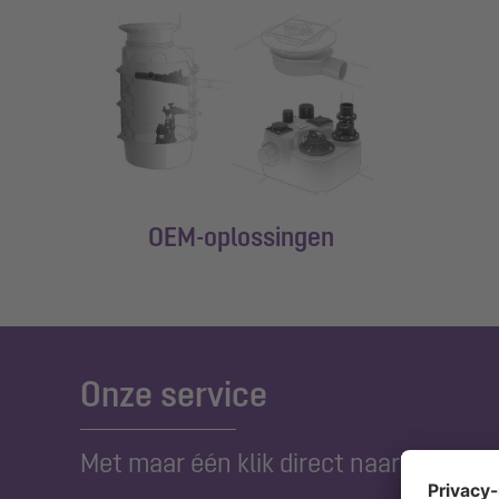
OEM-oplossingen
Onze service
Met maar één klik direct naar uw doel