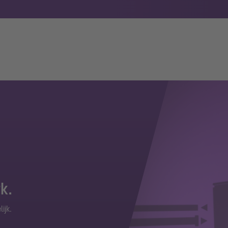
k.
ijk.