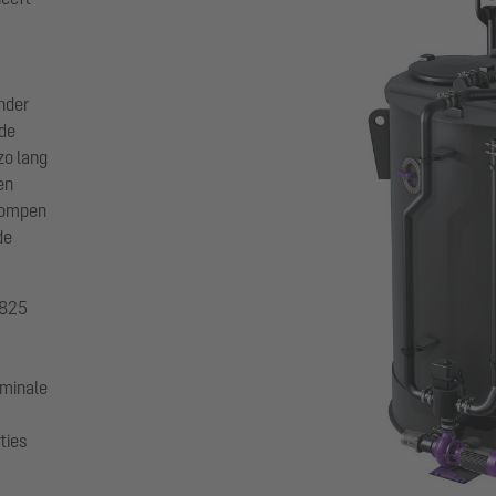
onder
 de
zo lang
en
pompen
de
1825
ominale
ties