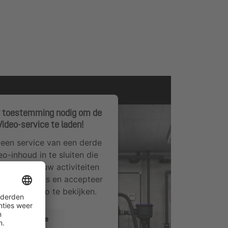
 toestemming nodig om de
ideo-service te laden!
een service van een derde
eo-inhoud in te sluiten die
vens over uw activiteiten
ijk de details en accepteer
m deze video te bekijken.
eer informatie