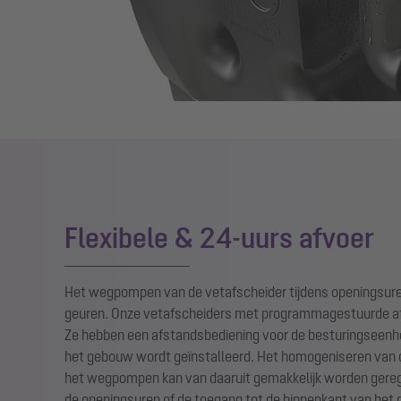
Flexibele & 24-uurs afvoer
Het wegpompen van de vetafscheider tijdens openingsur
geuren. Onze vetafscheiders met programmagestuurde afv
Ze hebben een afstandsbediening voor de besturingseenhe
het gebouw wordt geïnstalleerd. Het homogeniseren van d
het wegpompen kan van daaruit gemakkelijk worden geregel
de openingsuren of de toegang tot de binnenkant van het