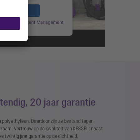
Accepteren
rcentrics Consent Management
Platform
endig, 20 jaar garantie
 polyethyleen. Daardoor zijn ze bestand tegen
rzaam. Vertrouw op de kwaliteit van KESSEL: naast
e twintig jaar garantie op de dichtheid,