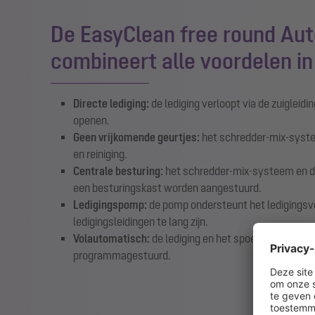
De EasyClean free round Au
combineert alle voordelen in
Directe lediging:
de lediging verloopt via de zuigleidin
openen.
Geen vrijkomende geurtjes:
het schredder-mix-systee
en reiniging.
Centrale besturing:
het schredder-mix-systeem en de
een besturingskast worden aangestuurd.
Ledigingspomp:
de pomp ondersteunt het ledigingsvo
ledigingsleidingen te lang zijn.
Volautomatisch:
de lediging en het spoelen gebeuren
programmagestuurd.