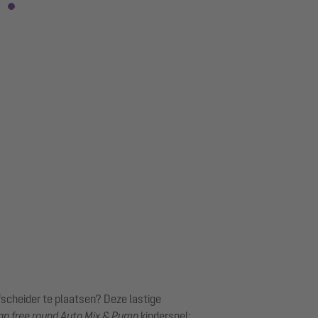
fscheider te plaatsen? Deze lastige
n free round Auto Mix & Pump
kinderspel: