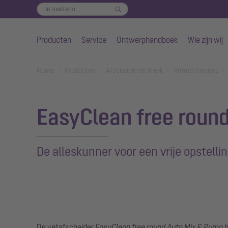
Producten
Service
Ontwerphandboek
Wie zijn wij
Naar de hoofdinhoud gaan
You are here:
Home
Producten
Afscheidertechniek
Vetafscheiders
EasyClean free roun
De alleskunner voor een vrije opstellin
De vetafscheider
EasyClean free round Auto Mix & Pump
h