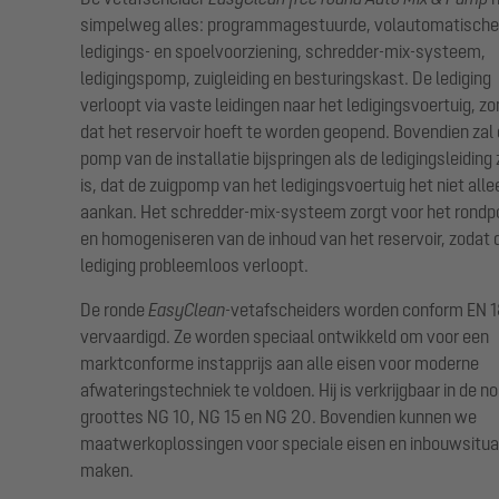
simpelweg alles: programmagestuurde, volautomatische
ledigings- en spoelvoorziening, schredder-mix-systeem,
ledigingspomp, zuigleiding en besturingskast. De lediging
verloopt via vaste leidingen naar het ledigingsvoertuig, z
dat het reservoir hoeft te worden geopend. Bovendien zal
pomp van de installatie bijspringen als de ledigingsleiding 
is, dat de zuigpomp van het ledigingsvoertuig het niet alle
aankan. Het schredder-mix-systeem zorgt voor het rond
en homogeniseren van de inhoud van het reservoir, zodat 
lediging probleemloos verloopt.
De ronde
EasyClean
-vetafscheiders worden conform EN 
vervaardigd. Ze worden speciaal ontwikkeld om voor een
marktconforme instapprijs aan alle eisen voor moderne
afwateringstechniek te voldoen. Hij is verkrijgbaar in de n
groottes NG 10, NG 15 en NG 20. Bovendien kunnen we
maatwerkoplossingen voor speciale eisen en inbouwsitua
maken.