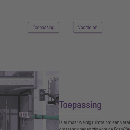
Toepassing
Voordelen
Toepassing
Is er maar weinig ruimte om een veta
omstandigheden zijn voor de
EasyClea