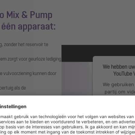
to Mix & Pump
 één apparaat:
g, zonder het reservoir te
m zorgt voor geurloze lediging
We hebben uw
YouTube V
 vulvoorziening kunnen door
We gebruiken 
ertuig als de
partij om vid
mogelijk gege
 volledig automatisch en
verzamelt. Bek
de service o
M