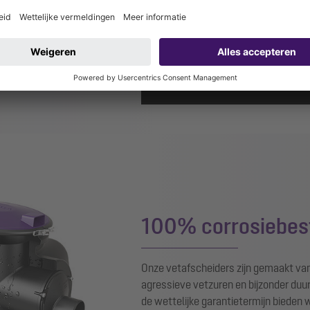
powered by
Use
100% corrosiebest
Onze vetafscheiders zijn gemaakt van
agressieve vetzuren en bijzonder duu
de wettelijke garantietermijn bieden w