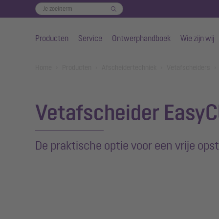
Producten
Service
Ontwerphandboek
Wie zijn wij
Naar de hoofdinhoud gaan
You are here:
Home
Producten
Afscheidertechniek
Vetafscheiders
Vetafscheider EasyCl
De praktische optie voor een vrije opst