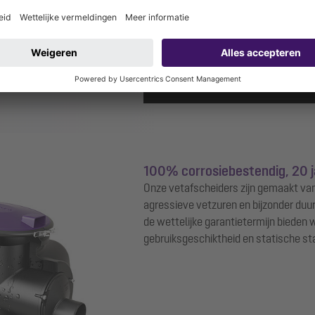
powered by
Use
100% corrosiebestendig, 20 j
Onze vetafscheiders zijn gemaakt van
agressieve vetzuren en bijzonder duu
de wettelijke garantietermijn bieden w
gebruiksgeschiktheid en statische sta