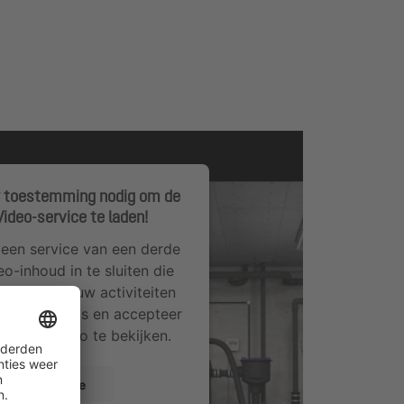
 toestemming nodig om de
ideo-service te laden!
een service van een derde
eo-inhoud in te sluiten die
vens over uw activiteiten
ijk de details en accepteer
m deze video te bekijken.
eer informatie