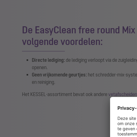
De EasyClean free round Mix 
volgende voordelen:
Directe lediging:
de lediging verloopt via de zuigleidin
openen.
Geen vrijkomende geurtjes:
het schredder-mix-systee
en reiniging.
Het KESSEL-assortiment bevat ook andere
vetafscheider