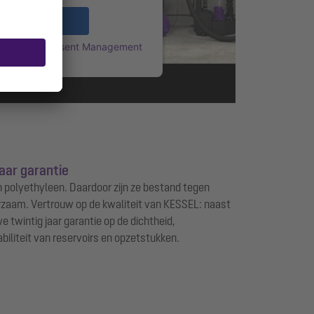
Accepteren
rcentrics Consent Management
Platform
aar garantie
 polyethyleen. Daardoor zijn ze bestand tegen
rzaam. Vertrouw op de kwaliteit van KESSEL: naast
e twintig jaar garantie op de dichtheid,
biliteit van reservoirs en opzetstukken.