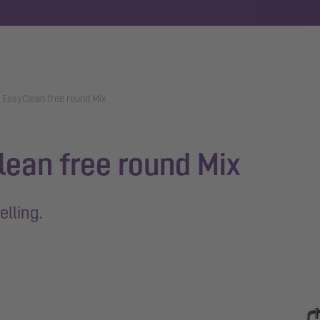
EasyClean free round Mix
ean free round Mix
elling.