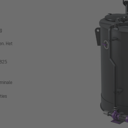
ng
en. Het
1825
ominale
ties