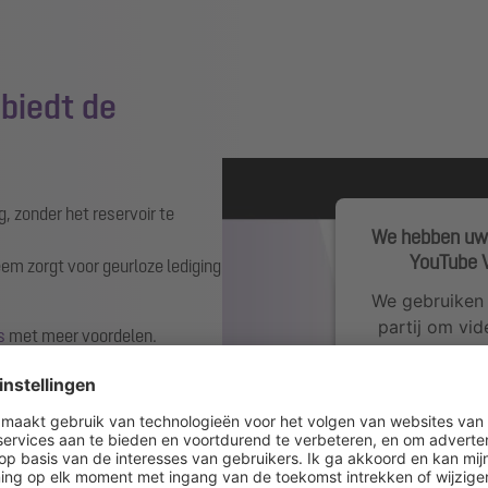
biedt de
g, zonder het reservoir te
We hebben uw
YouTube V
m zorgt voor geurloze lediging
We gebruiken 
partij om vid
s
met meer voordelen.
mogelijk gege
verzamelt. Bek
de service o
M