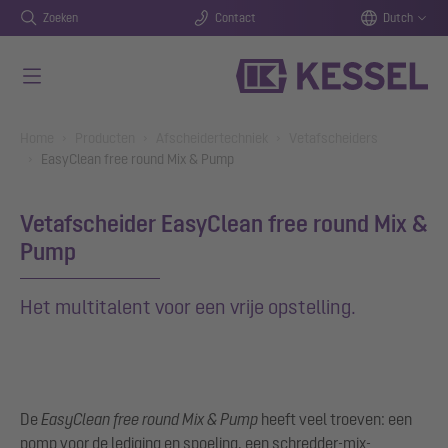
Zoeken
Contact
Dutch
Naar de hoofdinhoud gaan
You are here:
Home
Producten
Afscheidertechniek
Vetafscheiders
EasyClean free round Mix & Pump
Vetafscheider EasyClean free round Mix &
Pump
Het multitalent voor een vrije opstelling.
De
EasyClean free round Mix & Pump
heeft veel troeven: een
pomp voor de lediging en spoeling, een schredder-mix-