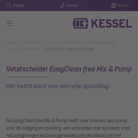
Zoeken
Contact
Dutch
Naar de hoofdinhoud gaan
You are here:
Home
Producten
Afscheidertechniek
Vetafscheiders
EasyClean free
EasyClean free Mix & Pump
Vetafscheider
EasyClean free Mix & Pump
Het multitalent voor een vrije opstelling.
De
EasyClean free Mix & Pump
heeft veel troeven: een pomp
voor de lediging en spoeling, een schredder-mix-systeem voor
het rondpompen en homogeniseren van de inhoud van het