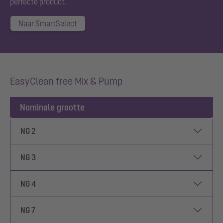
perfecte product.
Naar SmartSelect
EasyClean free Mix & Pump
Nominale grootte
NG 2
NG 3
NG 4
NG 7