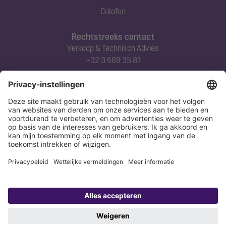
Colofon
Rechtstreeks contact
Verkoop & Technisch Advies
+32 3 689 35 81
Abonneert u zich op onze nieuwsbrief
Nu aanmelden
Verklaring
Colofon
Copyright 1998-2026 KESSEL SE + Co. KG, Bahnhofstraße 31, 85101 Lenting,
Deutschland