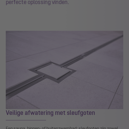
perfecte oplossing vinden.
Veilige afwatering met sleufgoten
Een sauna, binnen- of buitenzwembad: sleufgoten zijn zowel