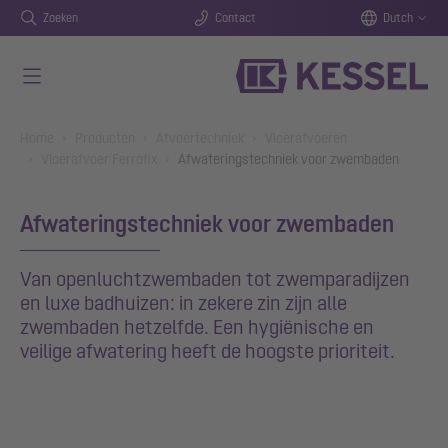
Zoeken
Contact
Dutch
Naar de hoofdinhoud gaan
You are here:
Home
Producten
Afvoertechniek
Vloerafvoeren
Vloerafvoer Ferrofix
Afwateringstechniek voor zwembaden
Afwateringstechniek voor zwembaden
Van openluchtzwembaden tot zwemparadijzen
en luxe badhuizen: in zekere zin zijn alle
zwembaden hetzelfde. Een hygiënische en
veilige afwatering heeft de hoogste prioriteit.