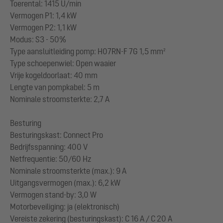
Toerental: 1415 U/min
Vermogen P1: 1,4 kW
Vermogen P2: 1,1 kW
Modus: S3 - 50%
Type aansluitleiding pomp: H07RN-F 7G 1,5 mm²
Type schoepenwiel: Open waaier
Vrije kogeldoorlaat: 40 mm
Lengte van pompkabel: 5 m
Nominale stroomsterkte: 2,7 A
Besturing
Besturingskast: Connect Pro
Bedrijfsspanning: 400 V
Netfrequentie: 50/60 Hz
Nominale stroomsterkte (max.): 9 A
Uitgangsvermogen (max.): 6,2 kW
Vermogen stand-by: 3,0 W
Motorbeveiliging: ja (elektronisch)
Vereiste zekering (besturingskast): C 16 A / C 20 A