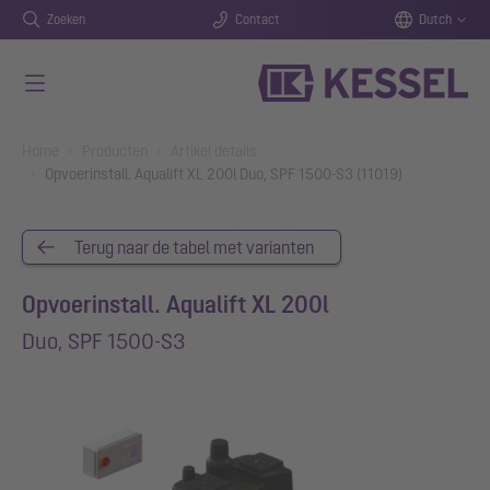
Zoeken
Contact
Dutch
Naar de hoofdinhoud gaan
You are here:
Home
Producten
Artikel details
Opvoerinstall. Aqualift XL 200l Duo, SPF 1500-S3 (11019)
Terug naar de tabel met varianten
Opvoerinstall. Aqualift XL 200l
Duo, SPF 1500-S3