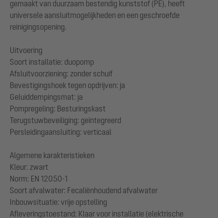
gemaakt van duurzaam bestendig kunststof (PE), heeft
universele aansluitmogelijkheden en een geschroefde
reinigingsopening.
Uitvoering
Soort installatie: duopomp
Afsluitvoorziening: zonder schuif
Bevestigingshoek tegen opdrijven: ja
Geluiddempingsmat: ja
Pompregeling: Besturingskast
Terugstuwbeveiliging: geïntegreerd
Persleidingaansluiting: verticaal
Algemene karakteristieken
Kleur: zwart
Norm: EN 12050-1
Soort afvalwater: Fecaliënhoudend afvalwater
Inbouwsituatie: vrije opstelling
Afleveringstoestand: Klaar voor installatie (elektrische