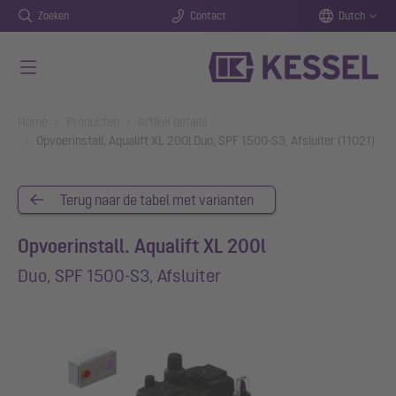
Zoeken
Contact
Dutch
Naar de hoofdinhoud gaan
You are here:
Home
Producten
Artikel details
Opvoerinstall. Aqualift XL 200l Duo, SPF 1500-S3, Afsluiter (11021)
Terug naar de tabel met varianten
Opvoerinstall. Aqualift XL 200l
Duo, SPF 1500-S3, Afsluiter