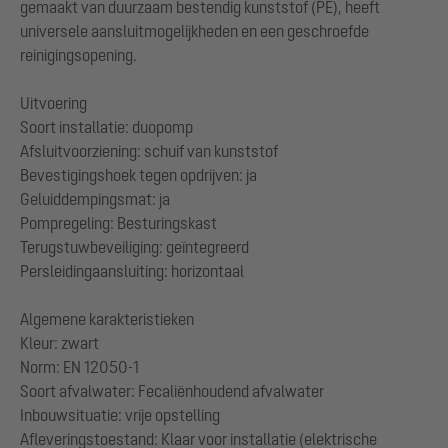
gemaakt van duurzaam bestendig kunststof (PE), heeft
universele aansluitmogelijkheden en een geschroefde
reinigingsopening.
Uitvoering
Soort installatie: duopomp
Afsluitvoorziening: schuif van kunststof
Bevestigingshoek tegen opdrijven: ja
Geluiddempingsmat: ja
Pompregeling: Besturingskast
Terugstuwbeveiliging: geïntegreerd
Persleidingaansluiting: horizontaal
Algemene karakteristieken
Kleur: zwart
Norm: EN 12050-1
Soort afvalwater: Fecaliënhoudend afvalwater
Inbouwsituatie: vrije opstelling
Afleveringstoestand: Klaar voor installatie (elektrische