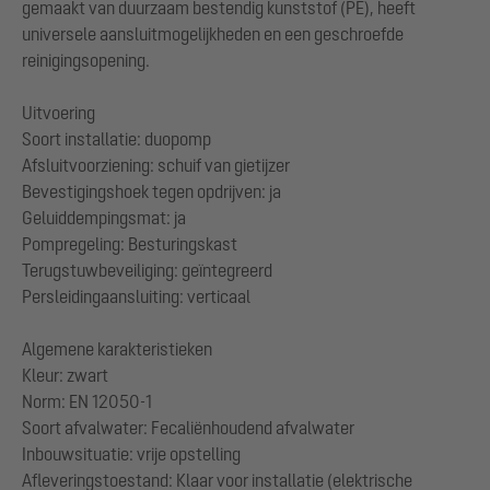
gemaakt van duurzaam bestendig kunststof (PE), heeft
universele aansluitmogelijkheden en een geschroefde
reinigingsopening.
Uitvoering
Soort installatie: duopomp
Afsluitvoorziening: schuif van gietijzer
Bevestigingshoek tegen opdrijven: ja
Geluiddempingsmat: ja
Pompregeling: Besturingskast
Terugstuwbeveiliging: geïntegreerd
Persleidingaansluiting: verticaal
Algemene karakteristieken
Kleur: zwart
Norm: EN 12050-1
Soort afvalwater: Fecaliënhoudend afvalwater
Inbouwsituatie: vrije opstelling
Afleveringstoestand: Klaar voor installatie (elektrische