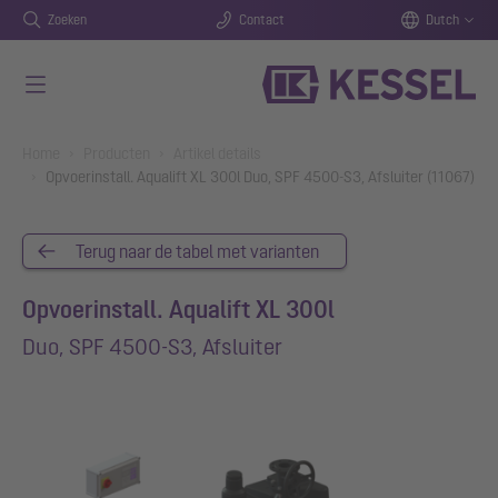
Zoeken
Contact
Dutch
Naar de hoofdinhoud gaan
You are here:
Home
Producten
Artikel details
Opvoerinstall. Aqualift XL 300l Duo, SPF 4500-S3, Afsluiter (11067)
Terug naar de tabel met varianten
Opvoerinstall. Aqualift XL 300l
Duo, SPF 4500-S3, Afsluiter