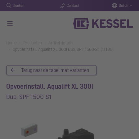
Zoeken
Contact
Dutch
Naar de hoofdinhoud gaan
You are here:
Home
Producten
Artikel details
Opvoerinstall. Aqualift XL 300l Duo, SPF 1500-S1 (11100)
Terug naar de tabel met varianten
Opvoerinstall. Aqualift XL 300l
Duo, SPF 1500-S1