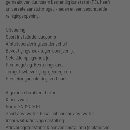
gemaakt van duurzaam bestendig kunststof (PE), heeft
universele aansluitmogelijkheden en een geschroefde
reinigingsopening.
Uitvoering
Soort installatie: duopomp
Afsluitvoorziening: zonder schuif
Bevestigingshoek tegen opdrijven: ja
Geluiddempingsmat: ja
Pompregeling: Besturingskast
Terugstuwbeveiliging: geïntegreerd
Persleidingaansluiting: verticaal
Algemene karakteristieken
Kleur: zwart
Norm: EN 12050-1
Soort afvalwater: Fecaliënhoudend afvalwater
Inbouwsituatie: vrije opstelling
Afleveringstoestand: Klaar voor installatie (elektrische