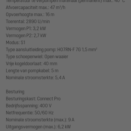
Temperatuur te verpompen materiaal (permanent) max.: 40 °C
Afvoercapaciteit max.: 47 m³/h
Opvoerhoogte max.: 16 m
Toerental: 2890 U/min
Vermogen P1: 3,2 kW
Vermogen P2: 2,7 kW
Modus: S1
Type aansluitleiding pomp: H07RN-F 7G 1,5 mm²
Type schoepenwiel: Open waaier
Vrije kogeldoorlaat: 40 mm
Lengte van pompkabel: 5 m
Nominale stroomsterkte: 5,4 A
Besturing
Besturingskast: Connect Pro
Bedrijfsspanning: 400 V
Netfrequentie: 50/60 Hz
Nominale stroomsterkte (max.): 9 A
Uitgangsvermogen (max.): 6,2 kW