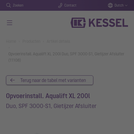
Zoeken
Contact
Dutch
Naar de hoofdinhoud gaan
You are here:
Home
Producten
Artikel details
Opvoerinstall. Aqualift XL 200l Duo, SPF 3000-S1, Gietijzer Afsluiter
(11108)
Terug naar de tabel met varianten
Opvoerinstall. Aqualift XL 200l
Duo, SPF 3000-S1, Gietijzer Afsluiter