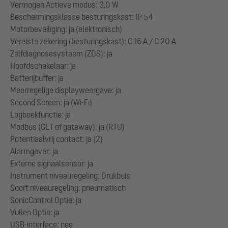
Vermogen Actieve modus: 3,0 W
Beschermingsklasse besturingskast: IP 54
Motorbeveiliging: ja (elektronisch)
Vereiste zekering (besturingskast): C 16 A / C 20 A
Zelfdiagnosesysteem (ZDS): ja
Hoofdschakelaar: ja
Batterijbuffer: ja
Meerregelige displayweergave: ja
Second Screen: ja (Wi-Fi)
Logboekfunctie: ja
Modbus (GLT of gateway): ja (RTU)
Potentiaalvrij contact: ja (2)
Alarmgever: ja
Externe signaalsensor: ja
Instrument niveauregeling: Drukbuis
Soort niveauregeling: pneumatisch
SonicControl Optie: ja
Vullen Optie: ja