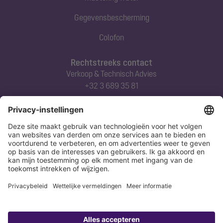
Gegevensbescherming
Colofon
Rechtstreeks contact
Verkoop & Technisch Advies
+32 3 689 35 81
Abonneert u zich op onze nieuwsbrief
Nu aanmelden
Verklaring
Colofon