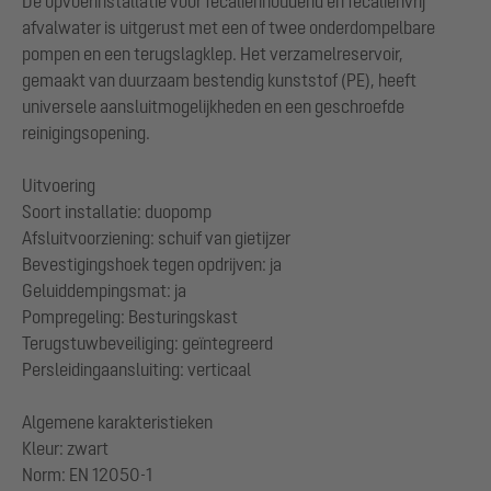
De opvoerinstallatie voor fecaliënhoudend en fecaliënvrij
afvalwater is uitgerust met een of twee onderdompelbare
pompen en een terugslagklep. Het verzamelreservoir,
gemaakt van duurzaam bestendig kunststof (PE), heeft
universele aansluitmogelijkheden en een geschroefde
reinigingsopening.
Uitvoering
Soort installatie: duopomp
Afsluitvoorziening: schuif van gietijzer
Bevestigingshoek tegen opdrijven: ja
Geluiddempingsmat: ja
Pompregeling: Besturingskast
Terugstuwbeveiliging: geïntegreerd
Persleidingaansluiting: verticaal
Algemene karakteristieken
Kleur: zwart
Norm: EN 12050-1