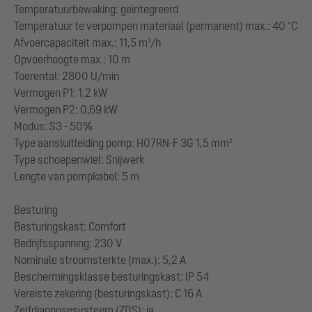
Temperatuurbewaking: geïntegreerd
Temperatuur te verpompen materiaal (permanent) max.: 40 °C
Afvoercapaciteit max.: 11,5 m³/h
Opvoerhoogte max.: 10 m
Toerental: 2800 U/min
Vermogen P1: 1,2 kW
Vermogen P2: 0,69 kW
Modus: S3 - 50%
Type aansluitleiding pomp: H07RN-F 3G 1,5 mm²
Type schoepenwiel: Snijwerk
Lengte van pompkabel: 5 m
Besturing
Besturingskast: Comfort
Bedrijfsspanning: 230 V
Nominale stroomsterkte (max.): 5,2 A
Beschermingsklasse besturingskast: IP 54
Vereiste zekering (besturingskast): C 16 A
Zelfdiagnosesysteem (ZDS): ja