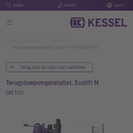
Zoeken
Contact
Dutch
Naar de hoofdinhoud gaan
You are here:
Home
Producten
Artikel details
Terugstuwpompinstallat. Ecolift M DN 100 (21100)
Terug naar de tabel met varianten
Terugstuwpompinstallat. Ecolift M
DN 100