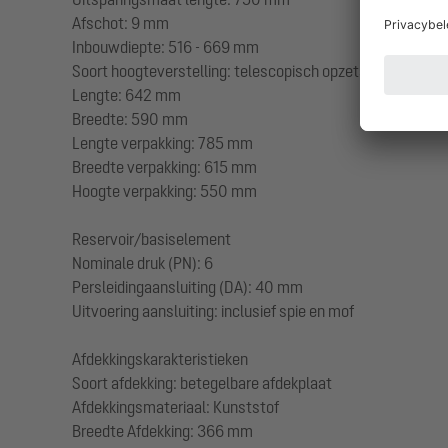
Afschot: 9 mm
Inbouwdiepte: 516 - 669 mm
Soort hoogteverstelling: telescopisch opzetstuk
Lengte: 642 mm
Breedte: 590 mm
Lengte verpakking: 785 mm
Breedte verpakking: 615 mm
Hoogte verpakking: 550 mm
Reservoir/basiselement
Nominale druk (PN): 6
Persleidingaansluiting (DA): 40 mm
Uitvoering aansluiting: inclusief spie en mof
Afdekkingskarakteristieken
Soort afdekking: betegelbare afdekplaat
Afdekkingsmateriaal: Kunststof
Breedte Afdekking: 366 mm