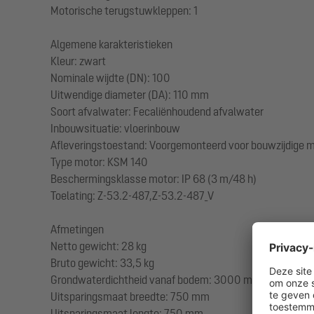
Motorische terugstuwkleppen: 1
Algemene karakteristieken
Kleur: zwart
Nominale wijdte (DN): 100
Uitwendige diameter (DA): 110 mm
Soort afvalwater: Fecaliënhoudend afvalwater
Inbouwsituatie: vloerinbouw
Afleveringstoestand: Voorgemonteerd voor bouwzijdige mo
Type motor: KSM 140
Beschermingsklasse motor: IP 68 (3 m/48 h)
Toelating: Z-53.2-487,Z-53.2-487_V
Afmetingen
Netto gewicht: 28 kg
Bruto gewicht: 33,5 kg
Grondwaterdichtheid vanaf bodem: 3000 mm
Uitsparingsmaat breedte: 750 mm
Uitsparingsmaat lengte: 750 mm