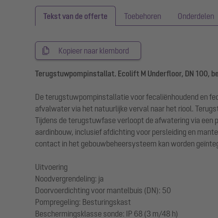
Tekst van de offerte
Toebehoren
Onderdelen
Kopieer naar klembord
Terugstuwpompinstallat. Ecolift M Underfloor, DN 100, b
De terugstuwpompinstallatie voor fecaliënhoudend en feca
afvalwater via het natuurlijke verval naar het riool. Te
Tijdens de terugstuwfase verloopt de afwatering via een pe
aardinbouw, inclusief afdichting voor persleiding en mante
contact in het gebouwbeheersysteem kan worden geïntegr
Uitvoering
Noodvergrendeling: ja
Doorvoerdichting voor mantelbuis (DN): 50
Pompregeling: Besturingskast
Beschermingsklasse sonde: IP 68 (3 m/48 h)