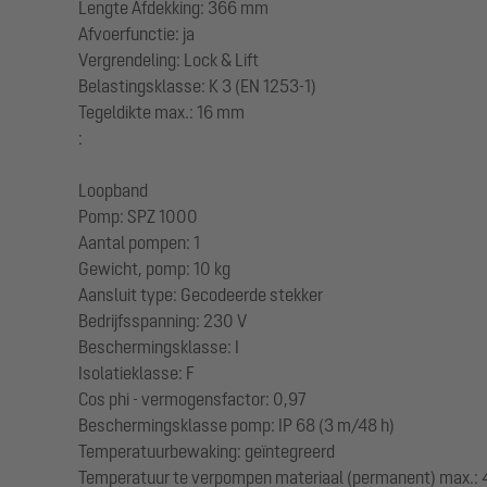
Lengte Afdekking: 366 mm
Afvoerfunctie: ja
Vergrendeling: Lock & Lift
Belastingsklasse: K 3 (EN 1253-1)
Tegeldikte max.: 16 mm
:
Loopband
Pomp: SPZ 1000
Aantal pompen: 1
Gewicht, pomp: 10 kg
Aansluit type: Gecodeerde stekker
Bedrijfsspanning: 230 V
Beschermingsklasse: I
Isolatieklasse: F
Cos phi - vermogensfactor: 0,97
Beschermingsklasse pomp: IP 68 (3 m/48 h)
Temperatuurbewaking: geïntegreerd
Temperatuur te verpompen materiaal (permanent) max.: 