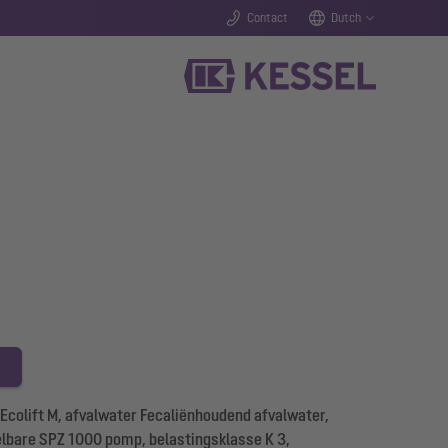
Contact
Dutch
colift M, afvalwater Fecaliënhoudend afvalwater,
lbare SPZ 1000 pomp, belastingsklasse K 3,