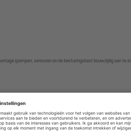
ntage (pompen, sensoren en de besturingskast bouwzijdig aan te sl