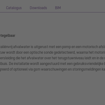
Catalogus
Downloads
BIM
etegelbaar
liënvrij afvalwater is uitgerust met een pomp en een motorisch afsl
rugstuw wordt door een optische sonde gedetecteerd, waarna het moto
rsleiding die het afvalwater over het terugstuwniveau leidt en in de r
lbuis. De installatie wordt aangestuurd met een gebruiksvriendelijke b
eerd of optioneel via gsm waarschuwingen en storingsmeldingen ka