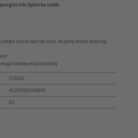
auregistratie Optische sonde
uurlijke verval naar het riool; de pomp wordt alleen bij
rend
terugstuwklep en persleiding
21100X
4026092046845
20