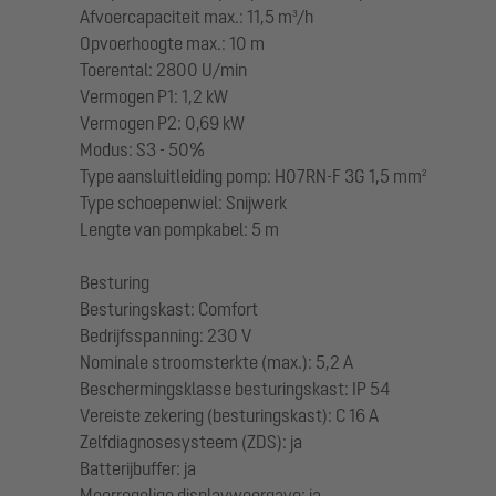
Afvoercapaciteit max.: 11,5 m³/h
Opvoerhoogte max.: 10 m
Toerental: 2800 U/min
Vermogen P1: 1,2 kW
Vermogen P2: 0,69 kW
Modus: S3 - 50%
Type aansluitleiding pomp: H07RN-F 3G 1,5 mm²
Type schoepenwiel: Snijwerk
Lengte van pompkabel: 5 m
Besturing
Besturingskast: Comfort
Bedrijfsspanning: 230 V
Nominale stroomsterkte (max.): 5,2 A
Beschermingsklasse besturingskast: IP 54
Vereiste zekering (besturingskast): C 16 A
Zelfdiagnosesysteem (ZDS): ja
Batterijbuffer: ja
Meerregelige displayweergave: ja