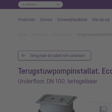
Producten
Service
Ontwerphandboek
Wie zijn wij
Naar de hoofdinhoud gaan
You are here:
Home
Producten
Artikel details
Terugstuwpompinstallat.
Terug naar de tabel met varianten
Terugstuwpompinstallat. Eco
Underfloor, DN 100, betegelbaar