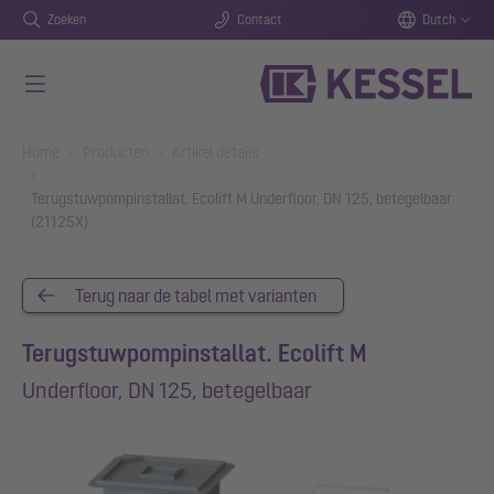
Zoeken
Contact
Dutch
Naar de hoofdinhoud gaan
You are here:
Home
Producten
Artikel details
Terugstuwpompinstallat. Ecolift M Underfloor, DN 125, betegelbaar
(21125X)
Terug naar de tabel met varianten
Terugstuwpompinstallat. Ecolift M
Underfloor, DN 125, betegelbaar