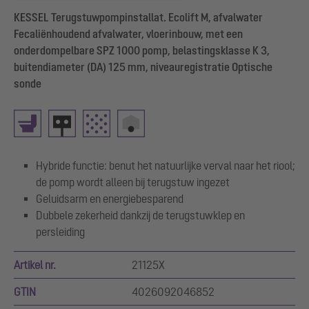
KESSEL Terugstuwpompinstallat. Ecolift M, afvalwater
Fecaliënhoudend afvalwater, vloerinbouw, met een
onderdompelbare SPZ 1000 pomp, belastingsklasse K 3,
buitendiameter (DA) 125 mm, niveauregistratie Optische
sonde
Hybride functie: benut het natuurlijke verval naar het riool;
de pomp wordt alleen bij terugstuw ingezet
Geluidsarm en energiebesparend
Dubbele zekerheid dankzij de terugstuwklep en
persleiding
Artikel nr.
21125X
GTIN
4026092046852