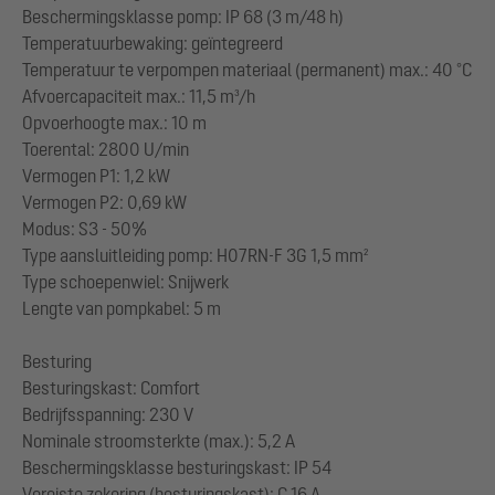
Beschermingsklasse pomp: IP 68 (3 m/48 h)
Temperatuurbewaking: geïntegreerd
Temperatuur te verpompen materiaal (permanent) max.: 40 °C
Afvoercapaciteit max.: 11,5 m³/h
Opvoerhoogte max.: 10 m
Toerental: 2800 U/min
Vermogen P1: 1,2 kW
Vermogen P2: 0,69 kW
Modus: S3 - 50%
Type aansluitleiding pomp: H07RN-F 3G 1,5 mm²
Type schoepenwiel: Snijwerk
Lengte van pompkabel: 5 m
Besturing
Besturingskast: Comfort
Bedrijfsspanning: 230 V
Nominale stroomsterkte (max.): 5,2 A
Beschermingsklasse besturingskast: IP 54
Vereiste zekering (besturingskast): C 16 A