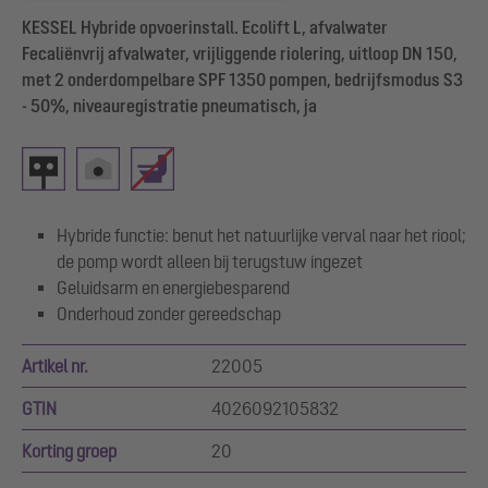
KESSEL Hybride opvoerinstall. Ecolift L, afvalwater
Fecaliënvrij afvalwater, vrijliggende riolering, uitloop DN 150,
met 2 onderdompelbare SPF 1350 pompen, bedrijfsmodus S3
- 50%, niveauregistratie pneumatisch, ja
Hybride functie: benut het natuurlijke verval naar het riool;
de pomp wordt alleen bij terugstuw ingezet
Geluidsarm en energiebesparend
Onderhoud zonder gereedschap
Artikel nr.
22005
GTIN
4026092105832
Korting groep
20