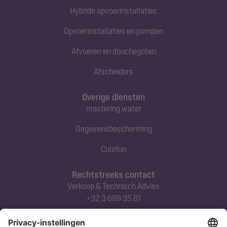
Hybride opvoerinstallaties
Opvoerinstallaties en pompen
Afvoeren en douchegoten
Afscheiders
Overige diensten
mastering water
Gegevensbescherming
Colofon
Rechtstreeks contact
Verkoop & Technisch Advies
+32 3 689 35 81