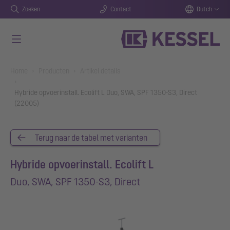
Zoeken
Contact
Dutch
Naar de hoofdinhoud gaan
You are here:
Home
Producten
Artikel details
Hybride opvoerinstall. Ecolift L Duo, SWA, SPF 1350-S3, Direct
(22005)
Terug naar de tabel met varianten
Hybride opvoerinstall. Ecolift L
Duo, SWA, SPF 1350-S3, Direct