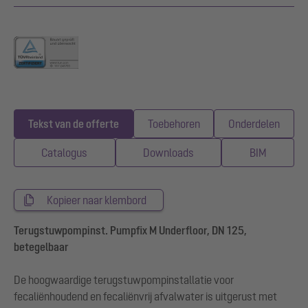
Tekst van de offerte
Toebehoren
Onderdelen
Catalogus
Downloads
BIM
Kopieer naar klembord
Terugstuwpompinst. Pumpfix M Underfloor, DN 125,
betegelbaar
De hoogwaardige terugstuwpompinstallatie voor
fecaliënhoudend en fecaliënvrij afvalwater is uitgerust met