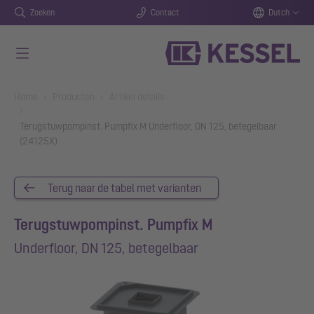
Zoeken
Contact
Dutch
Naar de hoofdinhoud gaan
You are here:
Home
Producten
Artikel details
Terugstuwpompinst. Pumpfix M Underfloor, DN 125, betegelbaar
(24125X)
Terug naar de tabel met varianten
Terugstuwpompinst. Pumpfix M
Underfloor, DN 125, betegelbaar