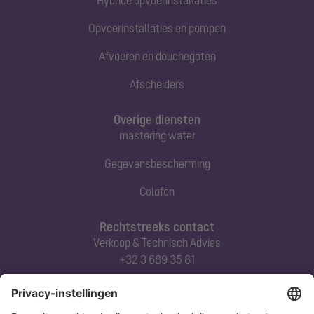
Opvoerinstallaties en pompen
Afvoeren en douchegoten
Afscheiders
Overige diensten
mastering water
Gegevensbescherming
Colofon
Rechtstreeks contact
Verkoop & Technisch Advies
+32 3 689 35 81