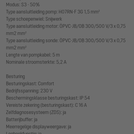
Modus: S3 - 50%
Type aansluitleiding pomp: H07RN-F 3G 1,5 mm²
Type schoepenwiel: Snijwerk
Type aansluitleiding motor: ÖPVC-JB/OB 300/500 V/3 x 0,75
mm2 mm²
Type aansluitleiding sonde: ÖPVC-JB/OB 300/500 V/3 x 0,75
mm2 mm²
Lengte van pompkabel: 5 m
Nominale stroomsterkte: 5,2 A
Besturing
Besturingskast: Comfort
Bedrijfsspanning: 230 V
Beschermingsklasse besturingskast: IP 54
Vereiste zekering (besturingskast): C 16 A
Zelfdiagnosesysteem (ZDS): ja
Batterijbuffer: ja
Meerregelige displayweergave: ja
Logboekfunctie: ja