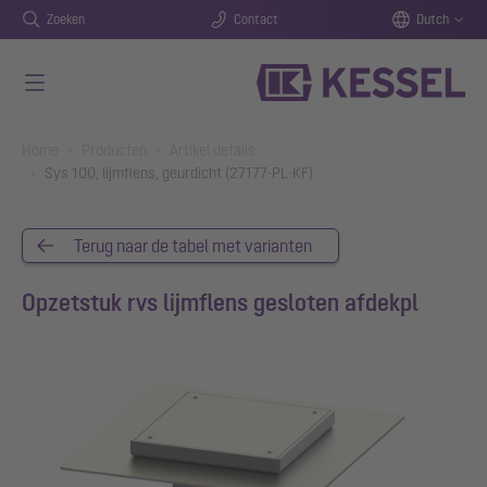
Zoeken
Contact
Dutch
Naar de hoofdinhoud gaan
You are here:
Home
Producten
Artikel details
Sys 100, lijmflens, geurdicht (27177-PL-KF)
Terug naar de tabel met varianten
Opzetstuk rvs lijmflens gesloten afdekpl