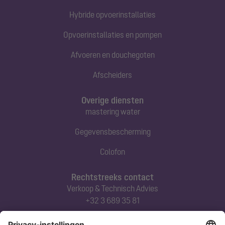
Hybride opvoerinstallaties
Opvoerinstallaties en pompen
Afvoeren en douchegoten
Afscheiders
Overige diensten
mastering water
Gegevensbescherming
Colofon
Rechtstreeks contact
Verkoop & Technisch Advies
+32 3 689 35 81