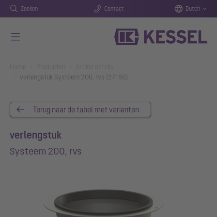
Zoeken
Contact
Dutch
Naar de hoofdinhoud gaan
You are here:
Home
Producten
Artikel details
verlengstuk Systeem 200, rvs (27186)
Terug naar de tabel met varianten
verlengstuk
Systeem 200, rvs