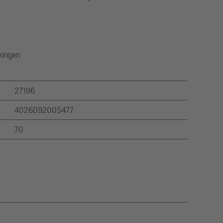
kkingen
27196
4026092005477
70