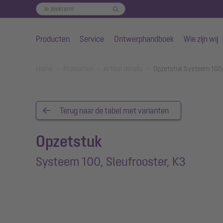
Producten
Service
Ontwerphandboek
Wie zijn wij
Naar de hoofdinhoud gaan
You are here:
Home
Producten
Artikel details
Opzetstuk Systeem 100, 
Terug naar de tabel met varianten
Opzetstuk
Systeem 100, Sleufrooster, K3