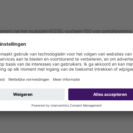
ement van het modulaire KESSEL-systeem 100 voor puntafwatering 