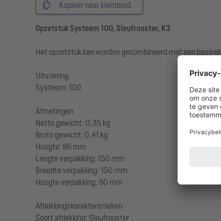
Kopieer naar klembord
Opzetstuk Systeem 100, Sleufrooster, K3
Het opzetstuk kan worden gecombineerd met een basisel
Uitvoering
Systeem: 100
Afmetingen
Netto gewicht: 0,35 kg
Bruto gewicht: 0,41 kg
Hoogte: 86 mm
Lengte verpakking: 150 mm
Breedte verpakking: 150 mm
Hoogte verpakking: 80 mm
Afdekkingskarakteristieken
Soort afdekking: Sleufrooster