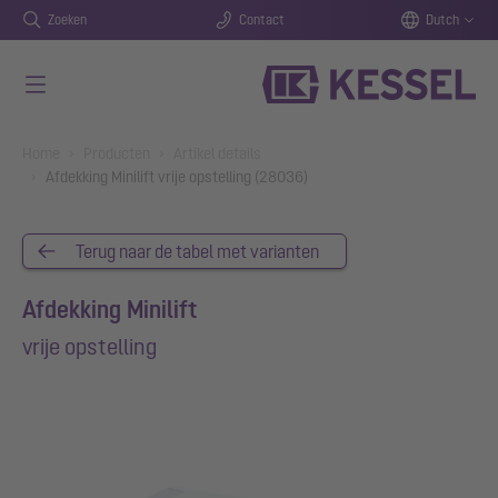
Zoeken
Contact
Dutch
Naar de hoofdinhoud gaan
You are here:
Home
Producten
Artikel details
Afdekking Minilift vrije opstelling (28036)
Terug naar de tabel met varianten
Afdekking Minilift
vrije opstelling