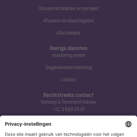
Opvoerinstallaties en pompen
Afvoeren en douchegoten
Afscheiders
Overige diensten
mastering water
Gegevensbescherming
Colofon
Rechtstreeks contact
Verkoop & Technisch Advies
+32 3 689 35 81
Abonneert u zich op onze nieuwsbrief