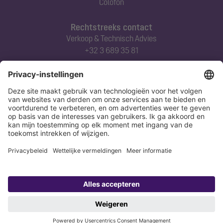
Colofon
Rechtstreeks contact
Verkoop & Technisch Advies
+32 3 689 35 81
Abonneert u zich op onze nieuwsbrief
Nu aanmelden
Verklaring
Colofon
Copyright 1998-2026 KESSEL SE + Co. KG, Bahnhofstraße 31, 85101 Lenting,
Deutschland