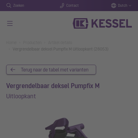
Zoeken
Contact
Dutch
Naar de hoofdinhoud gaan
You are here:
Home
Producten
Artikel details
Vergrendelbaar deksel Pumpfix M Uitloopkant (28053)
Terug naar de tabel met varianten
Vergrendelbaar deksel Pumpfix M
Uitloopkant