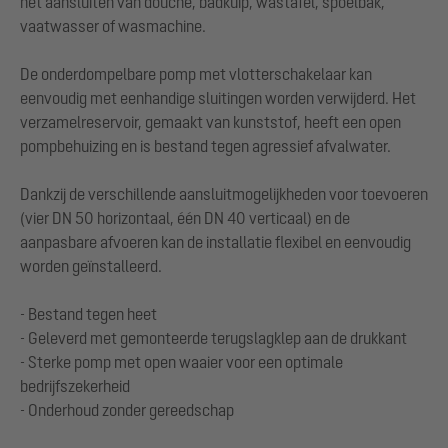
het aansluiten van douche, badkuip, wastafel, spoelbak,
vaatwasser of wasmachine.
De onderdompelbare pomp met vlotterschakelaar kan
eenvoudig met eenhandige sluitingen worden verwijderd. Het
verzamelreservoir, gemaakt van kunststof, heeft een open
pompbehuizing en is bestand tegen agressief afvalwater.
Dankzij de verschillende aansluitmogelijkheden voor toevoeren
(vier DN 50 horizontaal, één DN 40 verticaal) en de
aanpasbare afvoeren kan de installatie flexibel en eenvoudig
worden geïnstalleerd.
- Bestand tegen heet
- Geleverd met gemonteerde terugslagklep aan de drukkant
- Sterke pomp met open waaier voor een optimale
bedrijfszekerheid
- Onderhoud zonder gereedschap