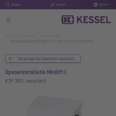
Zoeken
Contact
Dutch
Naar de hoofdinhoud gaan
You are here:
Home
Producten
Artikel details
Opvoerinstallatie Minilift L KTP 300, resistant (28561C)
Terug naar de tabel met varianten
Opvoerinstallatie Minilift L
KTP 300, resistant