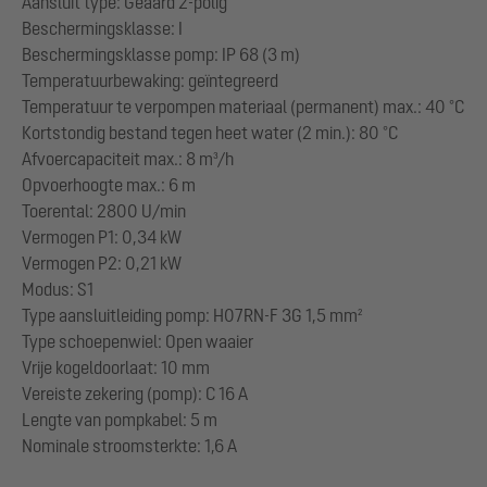
Aansluit type: Geaard 2-polig
Beschermingsklasse: I
Beschermingsklasse pomp: IP 68 (3 m)
Temperatuurbewaking: geïntegreerd
Temperatuur te verpompen materiaal (permanent) max.: 40 °C
Kortstondig bestand tegen heet water (2 min.): 80 °C
Afvoercapaciteit max.: 8 m³/h
Opvoerhoogte max.: 6 m
Toerental: 2800 U/min
Vermogen P1: 0,34 kW
Vermogen P2: 0,21 kW
Modus: S1
Type aansluitleiding pomp: H07RN-F 3G 1,5 mm²
Type schoepenwiel: Open waaier
Vrije kogeldoorlaat: 10 mm
Vereiste zekering (pomp): C 16 A
Lengte van pompkabel: 5 m
Nominale stroomsterkte: 1,6 A