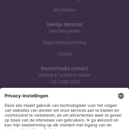
Afscheiders
Overige diensten
mastering water
Gegevensbescherming
Colofon
Rechtstreeks contact
Verkoop & Technisch Advies
+32 3 689 35 81
Abonneert u zich op onze nieuwsbrief
Nu aanmelden