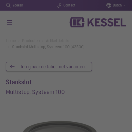
Zoeken
Contact
Dutch
Naar de hoofdinhoud gaan
You are here:
Home
Producten
Artikel details
Stankslot Multistop, Systeem 100 (43500)
Terug naar de tabel met varianten
Stankslot
Multistop, Systeem 100