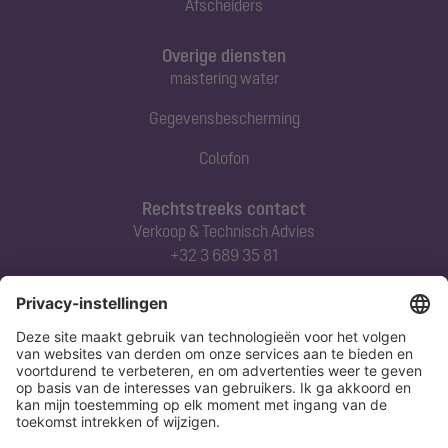
Afscheiders
Overige diensten
mastering water
Gegevensbescherming
Colofon
Rechtstreeks contact
Verkoop & Technisch Advies
+32 3 689 35 81
Abonneert u zich op onze nieuwsbrief
Nu aanmelden