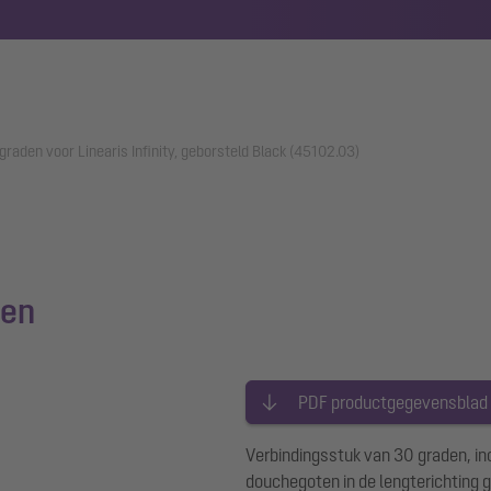
raden voor Linearis Infinity, geborsteld Black (45102.03)
den
PDF productgegevensblad
Verbindingsstuk van 30 graden, inc
douchegoten in de lengterichting g