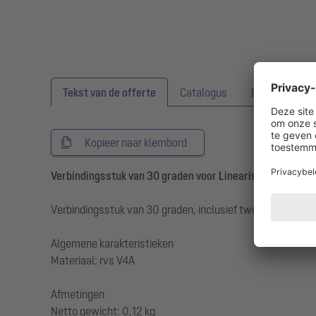
Tekst van de offerte
Catalogus
Downloads
Kopieer naar klembord
Verbindingsstuk van 30 graden voor Linearis Infinity, geb
Verbindingsstuk van 30 graden, inclusief twee verbindinge
Algemene karakteristieken
Materiaal: rvs V4A
Afmetingen
Netto gewicht: 0,12 kg