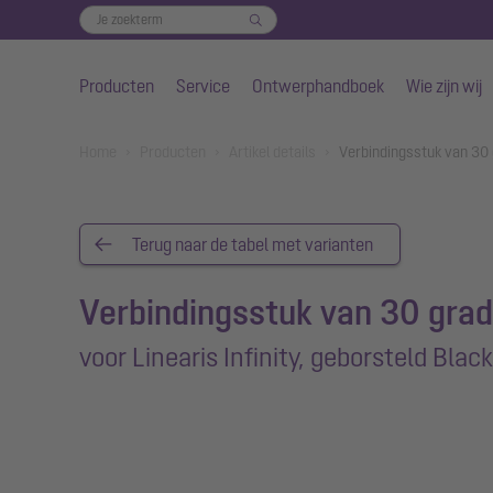
Producten
Service
Ontwerphandboek
Wie zijn wij
Naar de hoofdinhoud gaan
You are here:
Home
Producten
Artikel details
Verbindingsstuk van 30 g
Terug naar de tabel met varianten
Verbindingsstuk van 30 gra
voor Linearis Infinity, geborsteld Black