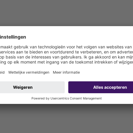
orsteld Black
n om Linearis Infinity-douchegoten in de lengterichting gefixeerd te 