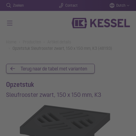
Zoeken
Contact
Dutch
Naar de hoofdinhoud gaan
You are here:
Home
Producten
Artikel details
Opzetstuk Sleufrooster zwart, 150 x 150 mm, K3 (48193)
Terug naar de tabel met varianten
Opzetstuk
Sleufrooster zwart, 150 x 150 mm, K3