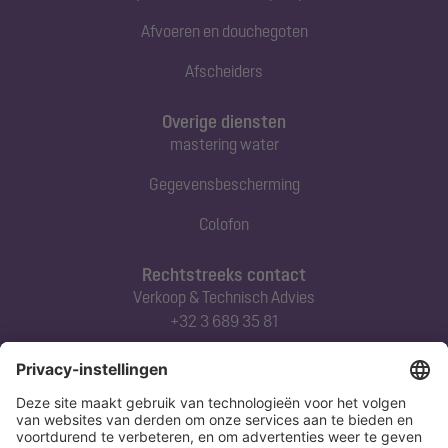
Afvoeren en douchegoten
Afscheiders
Overige diensten
mastering water
Gegevensbescherming
Colofon
Rechtstreeks contact
Verkoop & Technisch Advies
+32 3 689 35 81
Abonneert u zich op onze nieuwsbrief