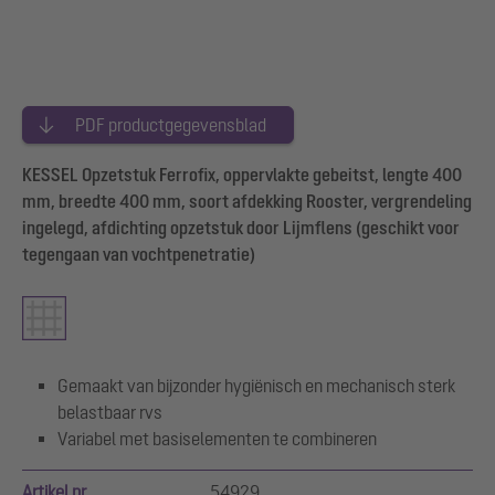
PDF productgegevensblad
KESSEL Opzetstuk Ferrofix, oppervlakte gebeitst, lengte 400
mm, breedte 400 mm, soort afdekking Rooster, vergrendeling
ingelegd, afdichting opzetstuk door Lijmflens (geschikt voor
tegengaan van vochtpenetratie)
Gemaakt van bijzonder hygiënisch en mechanisch sterk
belastbaar rvs
Variabel met basiselementen te combineren
Artikel nr.
54929