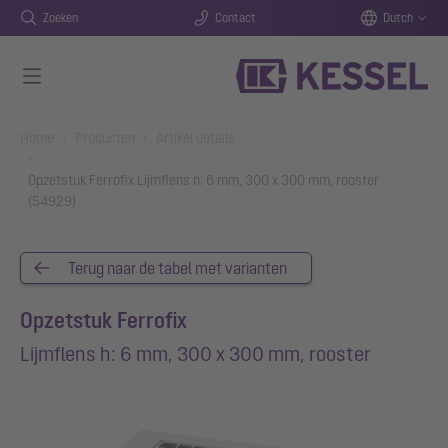
Zoeken
Contact
Dutch
Naar de hoofdinhoud gaan
You are here:
Home
Producten
Artikel details
Opzetstuk Ferrofix Lijmflens h: 6 mm, 300 x 300 mm, rooster
(54929)
Terug naar de tabel met varianten
Opzetstuk Ferrofix
Lijmflens h: 6 mm, 300 x 300 mm, rooster