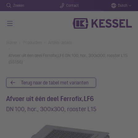
Zoeken
Contact
Dutch
Naar de hoofdinhoud gaan
You are here:
Home
Producten
Artikel details
Afvoer uit één deel Ferrofix,LF6 DN 100, hor., 300x300, rooster L15
(55156)
Terug naar de tabel met varianten
Afvoer uit één deel Ferrofix,LF6
DN 100, hor., 300x300, rooster L15