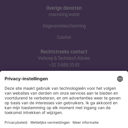
Overige diensten
mastering water
Gegevensbescherming
Colofon
Rechtstreeks contact
Verkoop & Technisch Advies
+32 3 689 35 81
Abonneert u zich op onze nieuwsbrief
Nu aanmelden