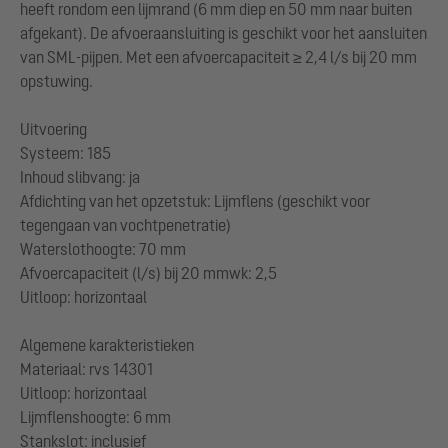
heeft rondom een lijmrand (6 mm diep en 50 mm naar buiten
afgekant). De afvoeraansluiting is geschikt voor het aansluiten
van SML-pijpen. Met een afvoercapaciteit ≥ 2,4 l/s bij 20 mm
opstuwing.
Uitvoering
Systeem: 185
Inhoud slibvang: ja
Afdichting van het opzetstuk: Lijmflens (geschikt voor
tegengaan van vochtpenetratie)
Waterslothoogte: 70 mm
Afvoercapaciteit (l/s) bij 20 mmwk: 2,5
Uitloop: horizontaal
Algemene karakteristieken
Materiaal: rvs 14301
Uitloop: horizontaal
Lijmflenshoogte: 6 mm
Stankslot: inclusief