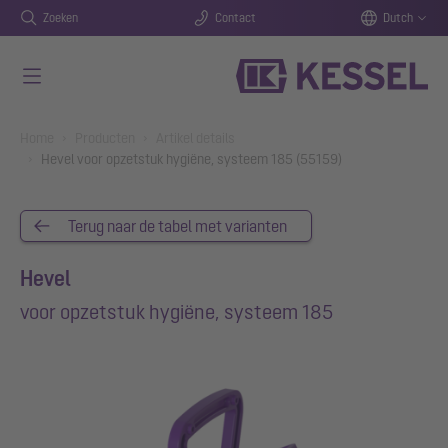
Zoeken
Contact
Dutch
Naar de hoofdinhoud gaan
You are here:
Home
Producten
Artikel details
Hevel voor opzetstuk hygiëne, systeem 185 (55159)
Terug naar de tabel met varianten
Hevel
voor opzetstuk hygiëne, systeem 185