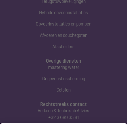
Terugstuwbeveiligingen
Hybride opvoerinstallaties
Opvoerinstallaties en pompen
Afvoeren en douchegoten
Afscheiders
Overige diensten
mastering water
Gegevensbescherming
Colofon
Rechtstreeks contact
Verkoop & Technisch Advies
+32 3 689 35 81