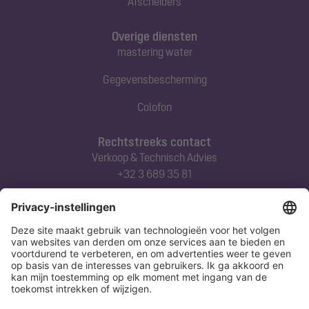
Afscheiders
Overige diensten
mastering water
Gegevensbescherming
Colofon
Rechtstreeks contact
Verkoop & Technisch Advies
+32 3 689 35 81
Abonneert u zich op onze nieuwsbrief
Nu aanmelden