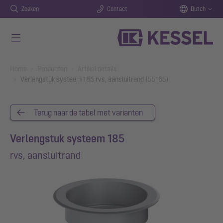
Zoeken
Contact
Dutch
Naar de hoofdinhoud gaan
You are here:
Home
Producten
Artikel details
Verlengstuk systeem 185 rvs, aansluitrand (55165)
Terug naar de tabel met varianten
Verlengstuk systeem 185
rvs, aansluitrand