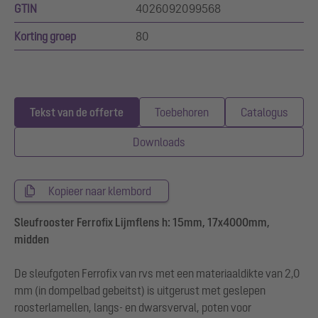
GTIN
4026092099568
Korting groep
80
Tekst van de offerte
Toebehoren
Catalogus
Downloads
Kopieer naar klembord
Sleufrooster Ferrofix Lijmflens h: 15mm, 17x4000mm,
midden
De sleufgoten Ferrofix van rvs met een materiaaldikte van 2,0
mm (in dompelbad gebeitst) is uitgerust met geslepen
roosterlamellen, langs- en dwarsverval, poten voor