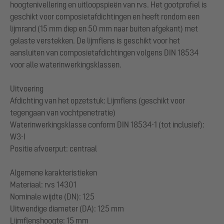
hoogtenivellering en uitloopspieën van rvs. Het gootprofiel is
geschikt voor composietafdichtingen en heeft rondom een
lijmrand (15 mm diep en 50 mm naar buiten afgekant) met
gelaste verstekken. De lijmflens is geschikt voor het
aansluiten van composietafdichtingen volgens DIN 18534
voor alle waterinwerkingsklassen.
Uitvoering
Afdichting van het opzetstuk: Lijmflens (geschikt voor
tegengaan van vochtpenetratie)
Waterinwerkingsklasse conform DIN 18534-1 (tot inclusief):
W3-I
Positie afvoerput: centraal
Algemene karakteristieken
Materiaal: rvs 14301
Nominale wijdte (DN): 125
Uitwendige diameter (DA): 125 mm
Lijmflenshoogte: 15 mm