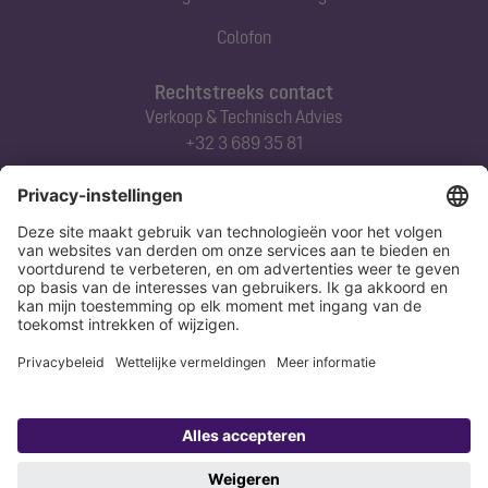
Colofon
Rechtstreeks contact
Verkoop & Technisch Advies
+32 3 689 35 81
Abonneert u zich op onze nieuwsbrief
Nu aanmelden
Verklaring
Colofon
Copyright 1998-2026 KESSEL SE + Co. KG, Bahnhofstraße 31, 85101 Lenting,