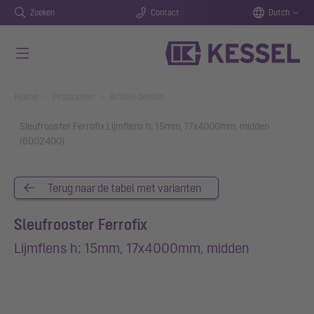
Zoeken
Contact
Dutch
Naar de hoofdinhoud gaan
You are here:
Home
Producten
Artikel details
Sleufrooster Ferrofix Lijmflens h: 15mm, 17x4000mm, midden
(6002400)
Terug naar de tabel met varianten
Sleufrooster Ferrofix
Lijmflens h: 15mm, 17x4000mm, midden