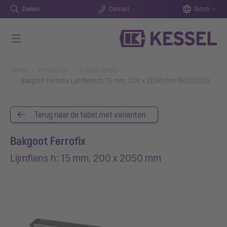
Zoeken
Contact
Dutch
Naar de hoofdinhoud gaan
You are here:
Home
Producten
Artikel details
Bakgoot Ferrofix Lijmflens h: 15 mm, 200 x 2050 mm (6020200)
Terug naar de tabel met varianten
Bakgoot Ferrofix
Lijmflens h: 15 mm, 200 x 2050 mm