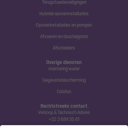
Terugstuwbeveiligingen
Hybride opvoerinstallaties
Opvoerinstallaties en pompen
Afvoeren en douchegoten
Afscheiders
Overige diensten
mastering water
Gegevensbescherming
Colofon
Rechtstreeks contact
Verkoop & Technisch Advies
+32 3 689 35 81