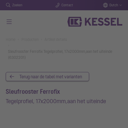
Zoeken
Contact
Dutch
Naar de hoofdinhoud gaan
You are here:
Home
Producten
Artikel details
Sleufrooster Ferrofix Tegelprofiel, 17x2000mm,aan het uiteinde
(6302201)
Terug naar de tabel met varianten
Sleufrooster Ferrofix
Tegelprofiel, 17x2000mm,aan het uiteinde