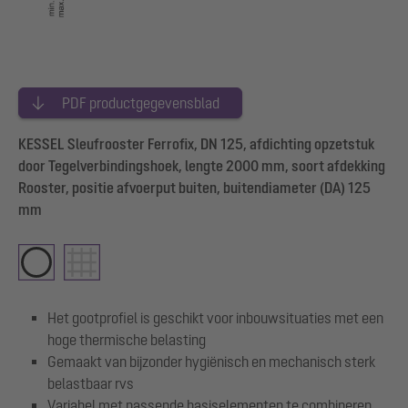
PDF productgegevensblad
KESSEL Sleufrooster Ferrofix, DN 125, afdichting opzetstuk
door Tegelverbindingshoek, lengte 2000 mm, soort afdekking
Rooster, positie afvoerput buiten, buitendiameter (DA) 125
mm
Het gootprofiel is geschikt voor inbouwsituaties met een
hoge thermische belasting
Gemaakt van bijzonder hygiënisch en mechanisch sterk
belastbaar rvs
Variabel met passende basiselementen te combineren