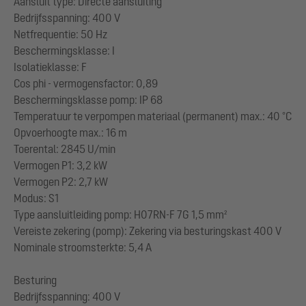
Aansluit type: Directe aansluiting
Bedrijfsspanning: 400 V
Netfrequentie: 50 Hz
Beschermingsklasse: I
Isolatieklasse: F
Cos phi - vermogensfactor: 0,89
Beschermingsklasse pomp: IP 68
Temperatuur te verpompen materiaal (permanent) max.: 40 °C
Opvoerhoogte max.: 16 m
Toerental: 2845 U/min
Vermogen P1: 3,2 kW
Vermogen P2: 2,7 kW
Modus: S1
Type aansluitleiding pomp: H07RN-F 7G 1,5 mm²
Vereiste zekering (pomp): Zekering via besturingskast 400 V
Nominale stroomsterkte: 5,4 A
Besturing
Bedrijfsspanning: 400 V