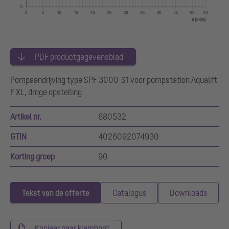
PDF productgegevensblad
Pompaandrijving type SPF 3000-S1 voor pompstation Aqualift
F XL, droge opstelling
Artikel nr.
680532
GTIN
4026092074930
Korting groep
90
Tekst van de offerte
Catalogus
Downloads
Kopieer naar klembord