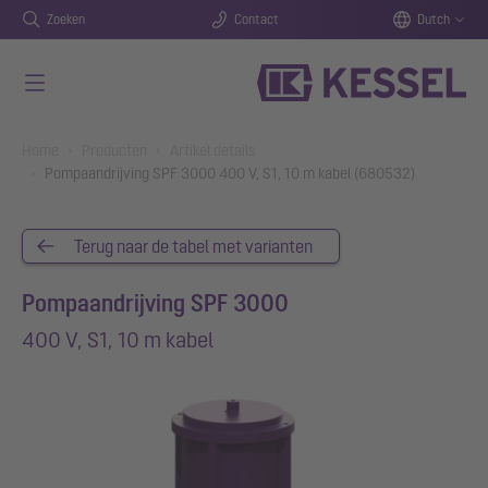
Zoeken
Contact
Dutch
Naar de hoofdinhoud gaan
You are here:
Home
Producten
Artikel details
Pompaandrijving SPF 3000 400 V, S1, 10 m kabel (680532)
Terug naar de tabel met varianten
Pompaandrijving SPF 3000
400 V, S1, 10 m kabel