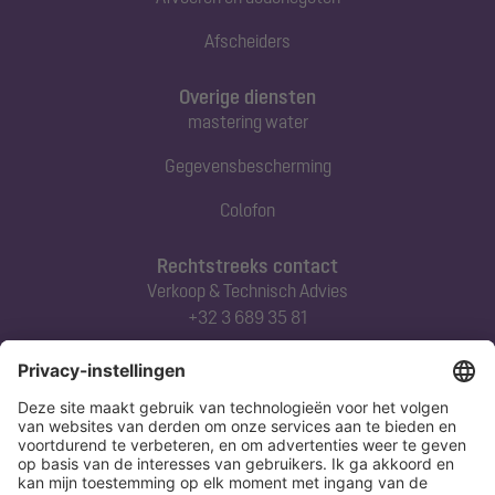
Afscheiders
Overige diensten
mastering water
Gegevensbescherming
Colofon
Rechtstreeks contact
Verkoop & Technisch Advies
+32 3 689 35 81
Abonneert u zich op onze nieuwsbrief
Nu aanmelden