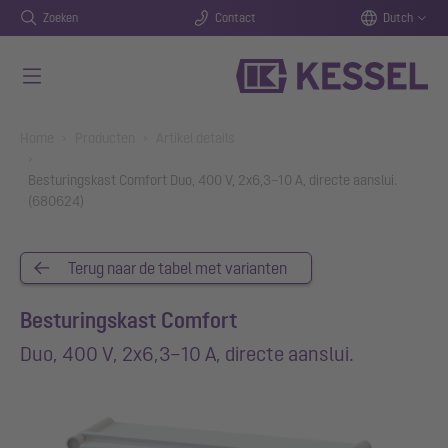
Zoeken
Contact
Dutch
Naar de hoofdinhoud gaan
You are here:
Home
Producten
Artikel details
Besturingskast Comfort Duo, 400 V, 2x6,3–10 A, directe aanslui.
(680624)
Terug naar de tabel met varianten
Besturingskast Comfort
Duo, 400 V, 2x6,3–10 A, directe aanslui.