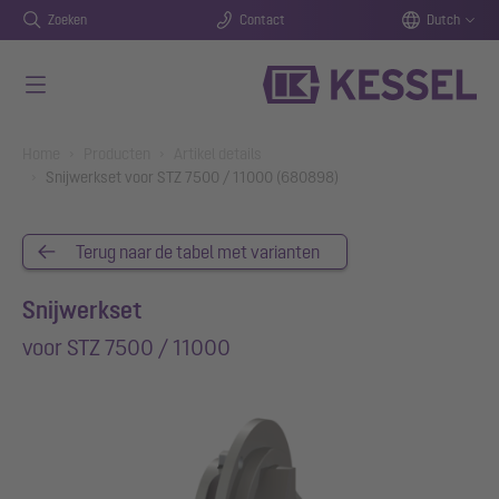
Zoeken
Contact
Dutch
Naar de hoofdinhoud gaan
You are here:
Home
Producten
Artikel details
Snijwerkset voor STZ 7500 / 11000 (680898)
Terug naar de tabel met varianten
Snijwerkset
voor STZ 7500 / 11000