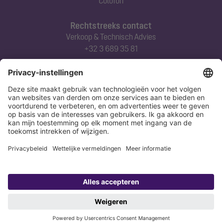
Colofon
Rechtstreeks contact
Verkoop & Technisch Advies
+32 3 689 35 81
Abonneert u zich op onze nieuwsbrief
Nu aanmelden
Verklaring
Colofon
Copyright 1998-2026 KESSEL SE + Co. KG, Bahnhofstraße 31, 85101 Lenting,
Deutschland