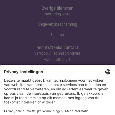
Overige diensten
mastering water
Gegevensbescherming
Colofon
Rechtstreeks contact
Verkoop & Technisch Advies
+32 3 689 35 81
Abonneert u zich op onze nieuwsbrief
Nu aanmelden