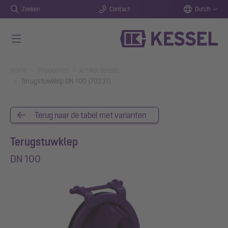
Zoeken
Contact
Dutch
Naar de hoofdinhoud gaan
You are here:
Home
Producten
Artikel details
Terugstuwklep DN 100 (70231)
Terug naar de tabel met varianten
Terugstuwklep
DN 100