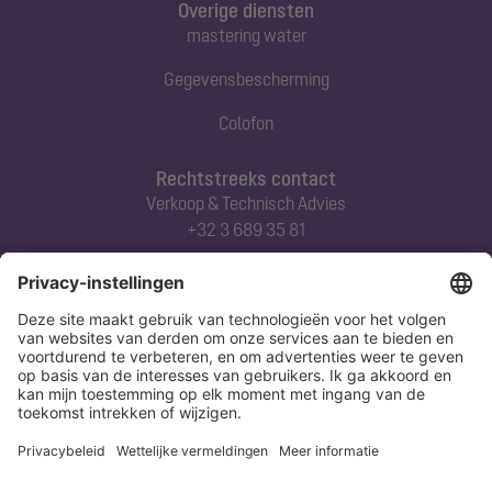
Overige diensten
mastering water
Gegevensbescherming
Colofon
Rechtstreeks contact
Verkoop & Technisch Advies
+32 3 689 35 81
Abonneert u zich op onze nieuwsbrief
Nu aanmelden