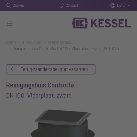
Zoeken
Contact
Dutch
Naar de hoofdinhoud gaan
You are here:
Home
Producten
Artikel details
Reinigingsbuis Controlfix DN 100, Vloerplaat, zwart (80100S)
Terug naar de tabel met varianten
Reinigingsbuis Controlfix
DN 100, Vloerplaat, zwart