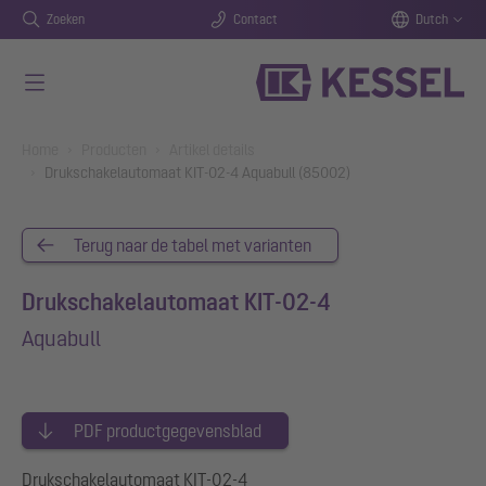
Zoeken
Contact
Dutch
Naar de hoofdinhoud gaan
You are here:
Home
Producten
Artikel details
Drukschakelautomaat KIT-02-4 Aquabull (85002)
Terug naar de tabel met varianten
Drukschakelautomaat KIT-02-4
Aquabull
PDF productgegevensblad
Drukschakelautomaat KIT-02-4