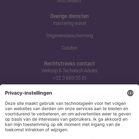
Afscheiders
Overige diensten
mastering water
Gegevensbescherming
Colofon
Rechtstreeks contact
Verkoop & Technisch Advies
+32 3 689 35 81
Abonneert u zich op onze nieuwsbrief
Nu aanmelden