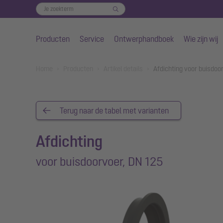
Producten
Service
Ontwerphandboek
Wie zijn wij
Naar de hoofdinhoud gaan
You are here:
Home
Producten
Artikel details
Afdichting voor buisdoo
Terug naar de tabel met varianten
Afdichting
voor buisdoorvoer, DN 125