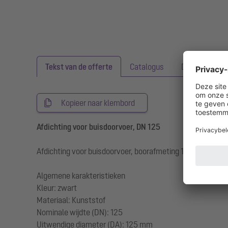
Tekst van de offerte
Catalogus
Downloads
Kopieer naar klembord
Afdichting voor buisdoorvoer, DN 125
Afdichting voor buisdoorvoer, boorafmeting 134 mm
Algemene karakteristieken
Kleur: zwart
Materiaal: Kunststof
Nominale wijdte (DN): 125
Uitwendige diameter (DA): 125 mm