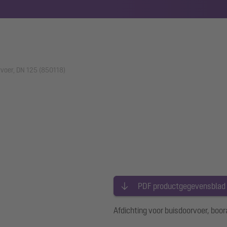
rvoer, DN 125 (850118)
PDF productgegevensblad
Afdichting voor buisdoorvoer, bo