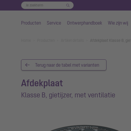
Producten
Service
Ontwerphandboek
Wie zijn wij
Naar de hoofdinhoud gaan
You are here:
Home
Producten
Artikel details
Afdekplaat Klasse B, gie
Terug naar de tabel met varianten
Afdekplaat
Klasse B, gietijzer, met ventilatie