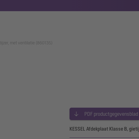
tijzer, met ventilatie (860135)
PDF productgegevensblad
KESSEL Afdekplaat Klasse B, gietijz