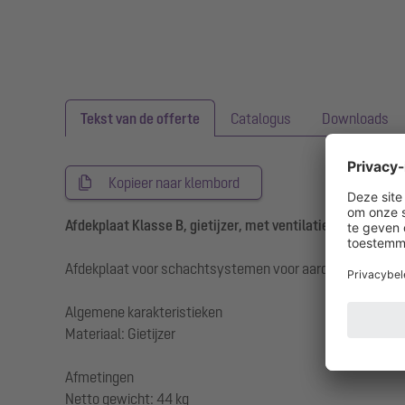
Tekst van de offerte
Catalogus
Downloads
Kopieer naar klembord
Afdekplaat Klasse B, gietijzer, met ventilatie
Afdekplaat voor schachtsystemen voor aardinbouw met v
Algemene karakteristieken
Materiaal: Gietijzer
Afmetingen
Netto gewicht: 44 kg