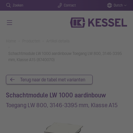
Zoeken
Contact
Dutch
Naar de hoofdinhoud gaan
You are here:
Home
Producten
Artikel details
Schachtmodule LW 1000 aardinbouw Toegang LW 800, 3146-3395
mm, Klasse A15 (8740070)
Terug naar de tabel met varianten
Schachtmodule LW 1000 aardinbouw
Toegang LW 800, 3146-3395 mm, Klasse A15