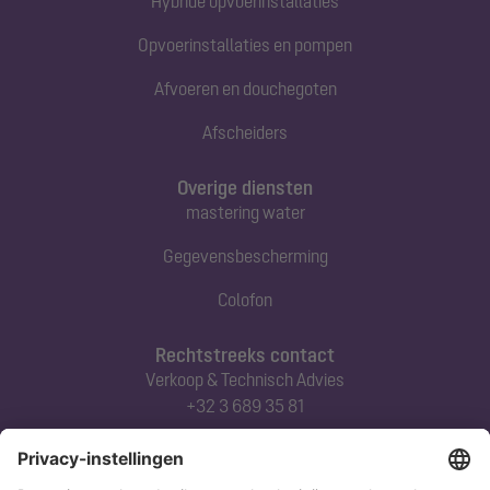
Hybride opvoerinstallaties
Opvoerinstallaties en pompen
Afvoeren en douchegoten
Afscheiders
Overige diensten
mastering water
Gegevensbescherming
Colofon
Rechtstreeks contact
Verkoop & Technisch Advies
+32 3 689 35 81