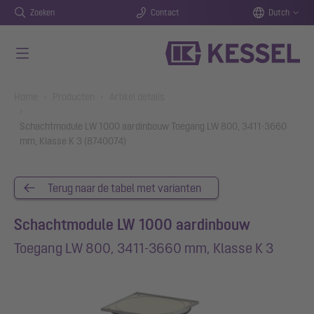
Zoeken
Contact
Dutch
Naar de hoofdinhoud gaan
You are here:
Home
Producten
Artikel details
Schachtmodule LW 1000 aardinbouw Toegang LW 800, 3411-3660
mm, Klasse K 3 (8740074)
Terug naar de tabel met varianten
Schachtmodule LW 1000 aardinbouw
Toegang LW 800, 3411-3660 mm, Klasse K 3