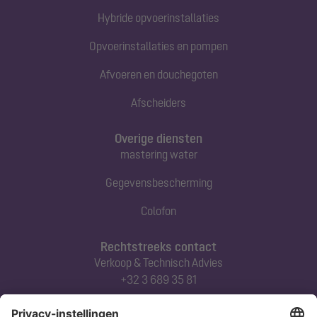
Hybride opvoerinstallaties
Opvoerinstallaties en pompen
Afvoeren en douchegoten
Afscheiders
Overige diensten
mastering water
Gegevensbescherming
Colofon
Rechtstreeks contact
Verkoop & Technisch Advies
+32 3 689 35 81