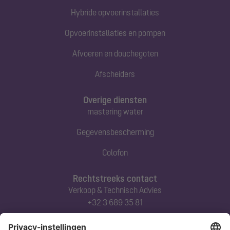
Hybride opvoerinstallaties
Opvoerinstallaties en pompen
Afvoeren en douchegoten
Afscheiders
Overige diensten
mastering water
Gegevensbescherming
Colofon
Rechtstreeks contact
Verkoop & Technisch Advies
+32 3 689 35 81