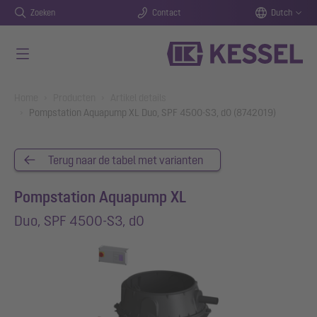
Zoeken
Contact
Dutch
Naar de hoofdinhoud gaan
You are here:
Home
Producten
Artikel details
Pompstation Aquapump XL Duo, SPF 4500-S3, d0 (8742019)
Terug naar de tabel met varianten
Pompstation Aquapump XL
Duo, SPF 4500-S3, d0