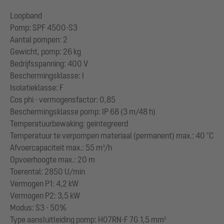
Loopband
Pomp: SPF 4500-S3
Aantal pompen: 2
Gewicht, pomp: 26 kg
Bedrijfsspanning: 400 V
Beschermingsklasse: I
Isolatieklasse: F
Cos phi - vermogensfactor: 0,85
Beschermingsklasse pomp: IP 68 (3 m/48 h)
Temperatuurbewaking: geïntegreerd
Temperatuur te verpompen materiaal (permanent) max.: 40 °C
Afvoercapaciteit max.: 55 m³/h
Opvoerhoogte max.: 20 m
Toerental: 2850 U/min
Vermogen P1: 4,2 kW
Vermogen P2: 3,5 kW
Modus: S3 - 50%
Type aansluitleiding pomp: H07RN-F 7G 1,5 mm²