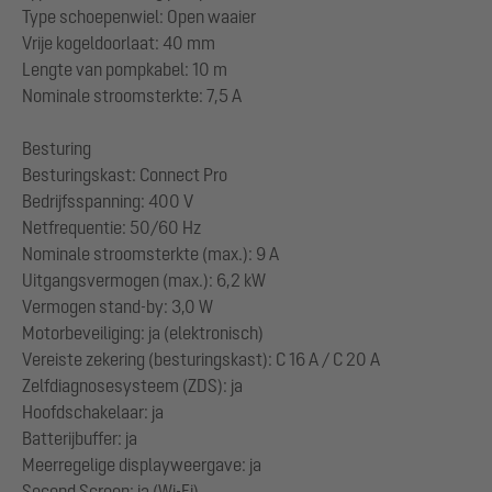
Type schoepenwiel: Open waaier
Vrije kogeldoorlaat: 40 mm
Lengte van pompkabel: 10 m
Nominale stroomsterkte: 7,5 A
Besturing
Besturingskast: Connect Pro
Bedrijfsspanning: 400 V
Netfrequentie: 50/60 Hz
Nominale stroomsterkte (max.): 9 A
Uitgangsvermogen (max.): 6,2 kW
Vermogen stand-by: 3,0 W
Motorbeveiliging: ja (elektronisch)
Vereiste zekering (besturingskast): C 16 A / C 20 A
Zelfdiagnosesysteem (ZDS): ja
Hoofdschakelaar: ja
Batterijbuffer: ja
Meerregelige displayweergave: ja
Second Screen: ja (Wi-Fi)