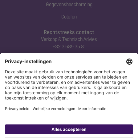
Gegevensbescherming
Colofon
Rechtstreeks contact
Verkoop & Technisch Advies
+32 3 689 35 81
Abonneert u zich op onze nieuwsbrief
Nu aanmelden
Verklaring
Colofon