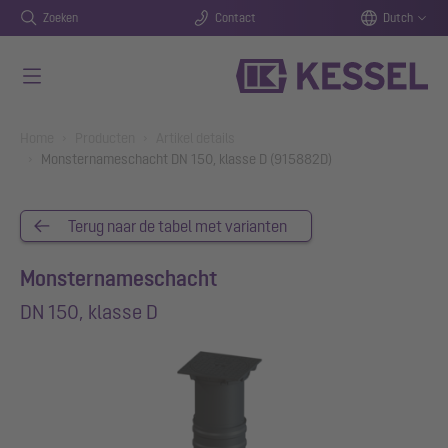
Zoeken
Contact
Dutch
Naar de hoofdinhoud gaan
You are here:
Home
Producten
Artikel details
Monsternameschacht DN 150, klasse D (915882D)
Terug naar de tabel met varianten
Monsternameschacht
DN 150, klasse D