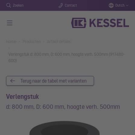
Zoeken
Contact
Dutch
Naar de hoofdinhoud gaan
You are here:
Home
Producten
Artikel details
Verlengstuk d: 800 mm, D: 600 mm, hoogte verh. 500mm (917480-
600)
Terug naar de tabel met varianten
Verlengstuk
d: 800 mm, D: 600 mm, hoogte verh. 500mm