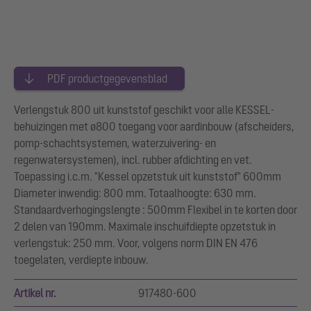
PDF productgegevensblad
Verlengstuk 800 uit kunststof geschikt voor alle KESSEL-
behuizingen met ø800 toegang voor aardinbouw (afscheiders,
pomp-schachtsystemen, waterzuivering- en
regenwatersystemen), incl. rubber afdichting en vet.
Toepassing i.c.m. "Kessel opzetstuk uit kunststof" 600mm
Diameter inwendig: 800 mm. Totaalhoogte: 630 mm.
Standaardverhogingslengte : 500mm Flexibel in te korten door
2 delen van 190mm. Maximale inschuifdiepte opzetstuk in
verlengstuk: 250 mm. Voor, volgens norm DIN EN 476
toegelaten, verdiepte inbouw.
Artikel nr.
917480-600