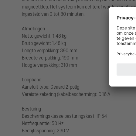
magneetklep. Het systeem kan achteraf worden ingebouwd 
ingesteld van 0 tot 80 minuten.
Afmetingen
Netto gewicht: 1,48 kg
Bruto gewicht: 1,48 kg
Lengte verpakking: 390 mm
Breedte verpakking: 190 mm
Hoogte verpakking: 310 mm
Loopband
Aansluit type: Geaard 2-polig
Vereiste zekering (kabelbescherming): C 16 A
Besturing
Beschermingsklasse besturingskast: IP 54
Netfrequentie: 50 Hz
Bedrijfsspanning: 230 V