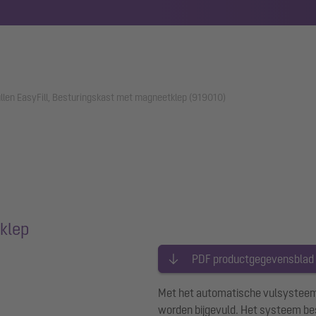
llen EasyFill, Besturingskast met magneetklep (919010)
klep
PDF productgegevensblad
Met het automatische vulsysteem
worden bijgevuld. Het systeem bes