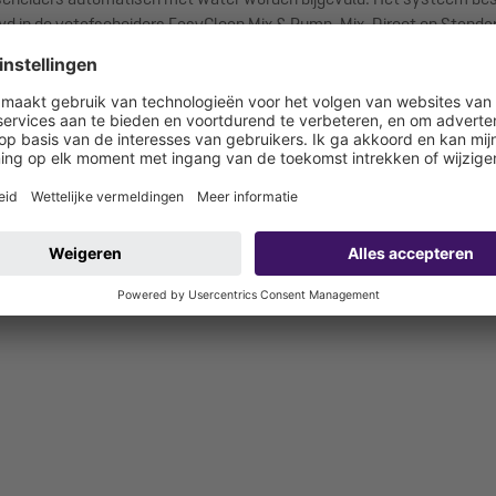
in de vetafscheiders EasyClean Mix & Pump, Mix, Direct en Standard.