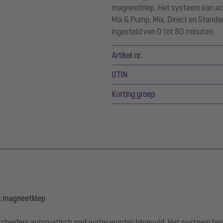
magneetklep. Het systeem kan ac
Mix & Pump, Mix, Direct en Standar
ingesteld van 0 tot 80 minuten.
Artikel nr.
GTIN
Korting groep
et magneetklep
heiders automatisch met water worden bijgevuld. Het systeem besta