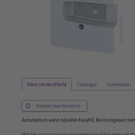
Tekst van de offerte
Catalogus
Downloads
Kopieer naar klembord
Automatisch water bijvullen EasyFill, Besturingskast m
Met het automatische vulsysteem EasyFill kunnen vetafsc