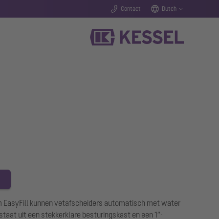
Contact
Dutch
 EasyFill kunnen vetafscheiders automatisch met water
taat uit een stekkerklare besturingskast en een 1″-