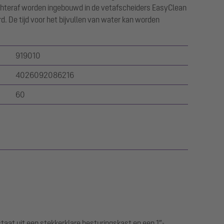
hteraf worden ingebouwd in de vetafscheiders EasyClean
d. De tijd voor het bijvullen van water kan worden
919010
4026092086216
60
at uit een stekkerklare besturingskast en een 1″-