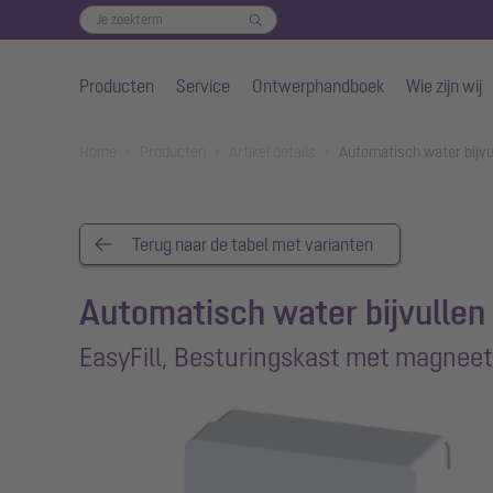
Producten
Service
Ontwerphandboek
Wie zijn wij
Naar de hoofdinhoud gaan
You are here:
Home
Producten
Artikel details
Automatisch water bijvu
Terug naar de tabel met varianten
Automatisch water bijvullen
EasyFill, Besturingskast met magneet