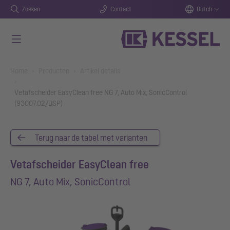
Zoeken
Contact
Dutch
Naar de hoofdinhoud gaan
You are here:
Home
Producten
Artikel details
Vetafscheider EasyClean free NG 7, Auto Mix, SonicControl
(93007.02/DSP)
Terug naar de tabel met varianten
Vetafscheider EasyClean free
NG 7, Auto Mix, SonicControl