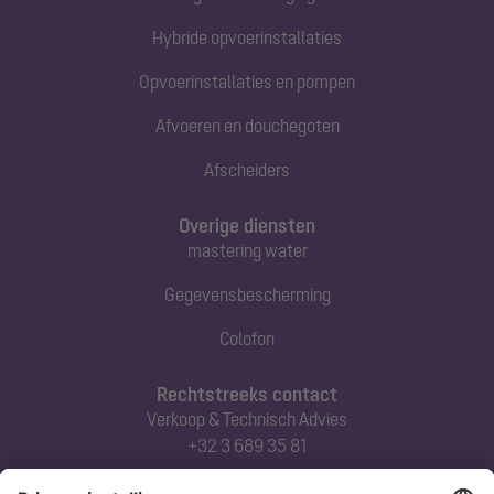
Hybride opvoerinstallaties
Opvoerinstallaties en pompen
Afvoeren en douchegoten
Afscheiders
Overige diensten
mastering water
Gegevensbescherming
Colofon
Rechtstreeks contact
Verkoop & Technisch Advies
+32 3 689 35 81