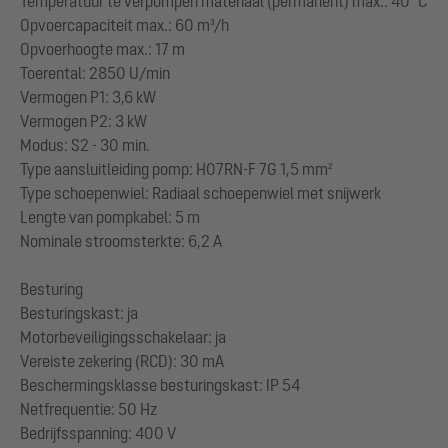
Temperatuur te verpompen materiaal (permanent) max.: 40 °C
Opvoercapaciteit max.: 60 m³/h
Opvoerhoogte max.: 17 m
Toerental: 2850 U/min
Vermogen P1: 3,6 kW
Vermogen P2: 3 kW
Modus: S2 - 30 min.
Type aansluitleiding pomp: H07RN-F 7G 1,5 mm²
Type schoepenwiel: Radiaal schoepenwiel met snijwerk
Lengte van pompkabel: 5 m
Nominale stroomsterkte: 6,2 A
Besturing
Besturingskast: ja
Motorbeveiligingsschakelaar: ja
Vereiste zekering (RCD): 30 mA
Beschermingsklasse besturingskast: IP 54
Netfrequentie: 50 Hz
Bedrijfsspanning: 400 V