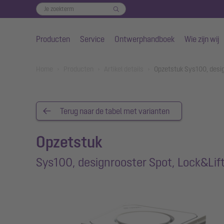
Producten
Service
Ontwerphandboek
Wie zijn wij
Naar de hoofdinhoud gaan
You are here:
Home
Producten
Artikel details
Opzetstuk Sys100, desig
Terug naar de tabel met varianten
Opzetstuk
Sys100, designrooster Spot, Lock&Lif