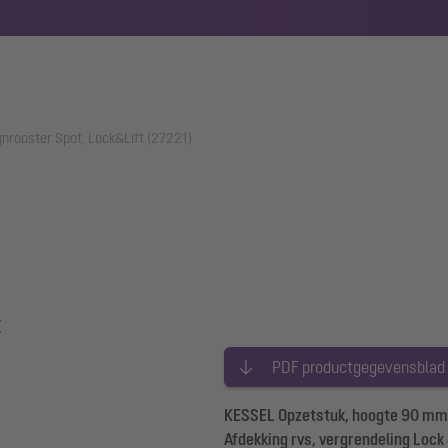
nrooster Spot, Lock&Lift (27221)
t
PDF productgegevensblad
KESSEL Opzetstuk, hoogte 90 mm,
Afdekking rvs, vergrendeling Lock