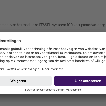
ement van het modulaire KESSEL-systeem 100 voor puntafwatering 