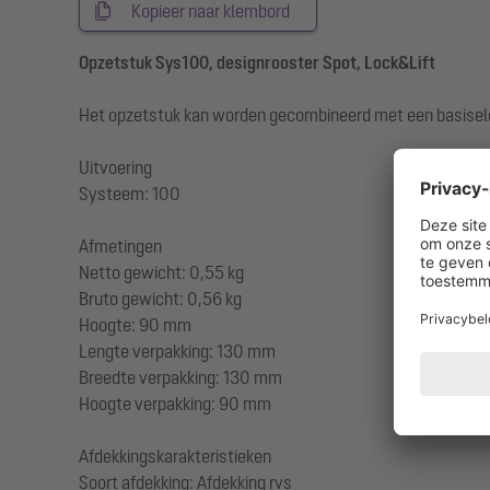
Kopieer naar klembord
Opzetstuk Sys100, designrooster Spot, Lock&Lift
Het opzetstuk kan worden gecombineerd met een basisel
Uitvoering
Systeem: 100
Afmetingen
Netto gewicht: 0,55 kg
Bruto gewicht: 0,56 kg
Hoogte: 90 mm
Lengte verpakking: 130 mm
Breedte verpakking: 130 mm
Hoogte verpakking: 90 mm
Afdekkingskarakteristieken
Soort afdekking: Afdekking rvs