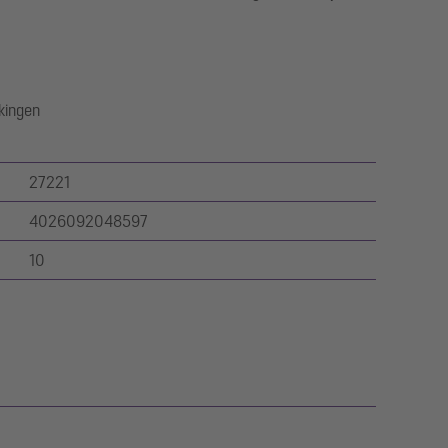
kkingen
27221
4026092048597
10