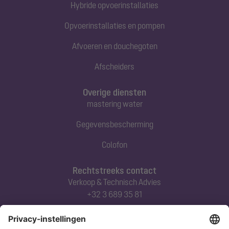
Hybride opvoerinstallaties
Opvoerinstallaties en pompen
Afvoeren en douchegoten
Afscheiders
Overige diensten
mastering water
Gegevensbescherming
Colofon
Rechtstreeks contact
Verkoop & Technisch Advies
+32 3 689 35 81