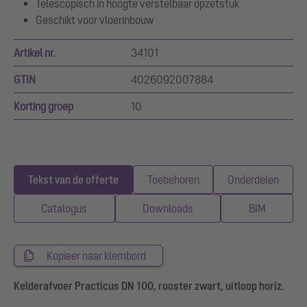
Telescopisch in hoogte verstelbaar opzetstuk
Geschikt voor vloerinbouw
Artikel nr.
34101
GTIN
4026092007884
Korting groep
10
Tekst van de offerte
Toebehoren
Onderdelen
Catalogus
Downloads
BIM
Kopieer naar klembord
Kelderafvoer Practicus DN 100, rooster zwart, uitloop horiz.