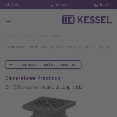
Zoeken
Contact
Dutch
Naar de hoofdinhoud gaan
You are here:
Home
Producten
Artikel details
Kelderafvoer Practicus DN 100, rooster zwart, uitloop horiz. (34101)
Terug naar de tabel met varianten
Kelderafvoer Practicus
DN 100, rooster zwart, uitloop horiz.